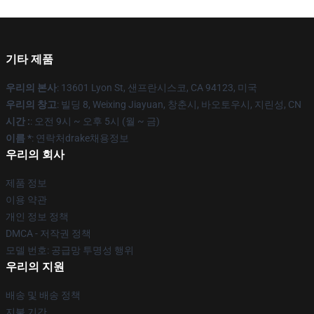
기타 제품
우리의 본사
: 13601 Lyon St, 샌프란시스코, CA 94123, 미국
우리의 창고
: 빌딩 8, Weixing Jiayuan, 창춘시, 바오토우시, 지린성, CN
시간 :
: 오전 9시 ~ 오후 5시 (월 ~ 금)
이름 *
: 연락처drake채용정보
우리의 회사
제품 정보
이용 약관
개인 정보 정책
DMCA - 저작권 정책
모델 번호: 공급망 투명성 행위
우리의 지원
배송 및 배송 정책
지불 기간