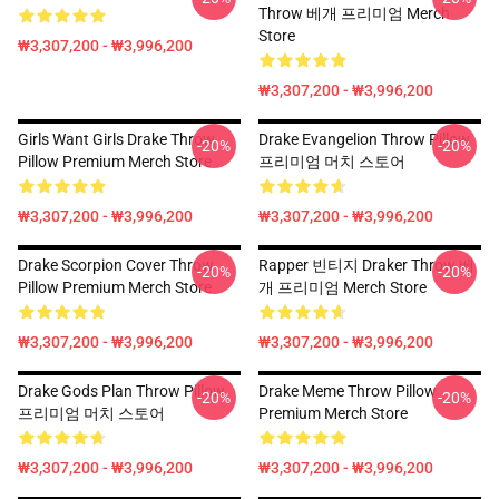
Throw 베개 프리미엄 Merch
Store
₩3,307,200 - ₩3,996,200
₩3,307,200 - ₩3,996,200
Girls Want Girls Drake Throw
Drake Evangelion Throw Pillow
-20%
-20%
Pillow Premium Merch Store
프리미엄 머치 스토어
₩3,307,200 - ₩3,996,200
₩3,307,200 - ₩3,996,200
Drake Scorpion Cover Throw
Rapper 빈티지 Draker Throw 베
-20%
-20%
Pillow Premium Merch Store
개 프리미엄 Merch Store
₩3,307,200 - ₩3,996,200
₩3,307,200 - ₩3,996,200
Drake Gods Plan Throw Pillow
Drake Meme Throw Pillow
-20%
-20%
프리미엄 머치 스토어
Premium Merch Store
₩3,307,200 - ₩3,996,200
₩3,307,200 - ₩3,996,200