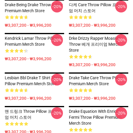
Drake Being Drake Throw Pillow
다케 Care Throw Pillow 프리미
-20%
-20%
Premium Merch Store
엄 머치 스토어
₩3,307,200 - ₩3,996,200
₩3,307,200 - ₩3,996,200
Kendrick Lamar Throw Pillow
Drke Drizzy Rapper Moasiac
-20%
-20%
Premium Merch Store
Throw 베개 프리미엄 Merch
Store
₩3,307,200 - ₩3,996,200
₩3,307,200 - ₩3,996,200
Lesbian Bbl Drake T Shirt Throw
Drake Take Care Throw Pillow
-20%
-20%
Pillow Premium Merch Store
Premium Merch Store
₩3,307,200 - ₩3,996,200
₩3,307,200 - ₩3,996,200
맨 드링크 Throw Pillow 프리미
Drake Equation With Enrico
-20%
-20%
엄 머치 스토어
Fermi Throw Pillow Premium
Merch Store
₩3,307,200 - ₩3,996,200