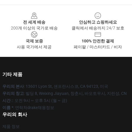
Footer
전 세계 배송
안심하고 쇼핑하세요
200개 이상의 국가로 배송
클릭에서 배송까지 24/7 보호
국제 보증
100% 안전한 결제
사용 국가에서 제공
페이팔 / 마스터카드 / 비자
기타 제품
우리의 본사
: 13601 Lyon St, 샌프란시스코, CA 94123, 미국
우리의 창고
: 빌딩 8, Weixing Jiayuan, 창춘시, 바오토우시, 지린성, CN
시간 :
: 오전 9시 ~ 오후 5시 (월 ~ 금)
이름 *
: 연락처drake채용정보
우리의 회사
제품 정보