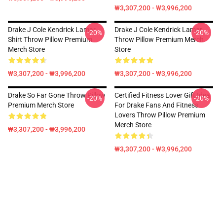
₩3,307,200 - ₩3,996,200
Drake J Cole Kendrick Lamar
Drake J Cole Kendrick Lamar
-20%
-20%
Shirt Throw Pillow Premium
Throw Pillow Premium Merch
Merch Store
Store
₩3,307,200 - ₩3,996,200
₩3,307,200 - ₩3,996,200
Drake So Far Gone Throw Pillow
Certified Fitness Lover Gift Idea
-20%
-20%
Premium Merch Store
For Drake Fans And Fitness
Lovers Throw Pillow Premium
Merch Store
₩3,307,200 - ₩3,996,200
₩3,307,200 - ₩3,996,200