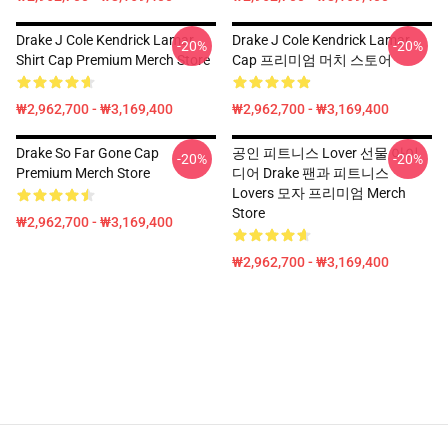
Drake J Cole Kendrick Lamar
Drake J Cole Kendrick Lamar
-20%
-20%
Shirt Cap Premium Merch Store
Cap 프리미엄 머치 스토어
₩2,962,700 - ₩3,169,400
₩2,962,700 - ₩3,169,400
Drake So Far Gone Cap
공인 피트니스 Lover 선물 아이
-20%
-20%
Premium Merch Store
디어 Drake 팬과 피트니스
Lovers 모자 프리미엄 Merch
Store
₩2,962,700 - ₩3,169,400
₩2,962,700 - ₩3,169,400
Footer