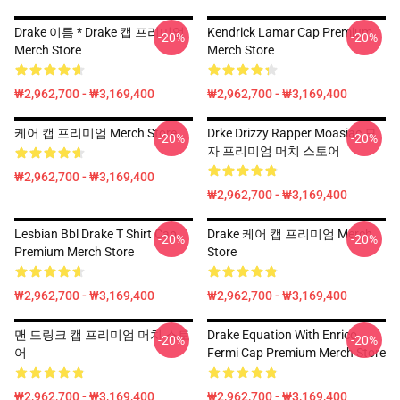
Drake 이름 * Drake 캡 프리미엄
Kendrick Lamar Cap Premium
-20%
-20%
Merch Store
Merch Store
₩2,962,700 - ₩3,169,400
₩2,962,700 - ₩3,169,400
케어 캡 프리미엄 Merch Store
Drke Drizzy Rapper Moasiac 모
-20%
-20%
자 프리미엄 머치 스토어
₩2,962,700 - ₩3,169,400
₩2,962,700 - ₩3,169,400
Lesbian Bbl Drake T Shirt Cap
Drake 케어 캡 프리미엄 Merch
-20%
-20%
Premium Merch Store
Store
₩2,962,700 - ₩3,169,400
₩2,962,700 - ₩3,169,400
맨 드링크 캡 프리미엄 머치 스토
Drake Equation With Enrico
-20%
-20%
어
Fermi Cap Premium Merch Store
₩2,962,700 - ₩3,169,400
₩2,962,700 - ₩3,169,400