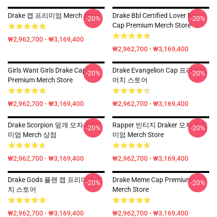
Drake 캡 프리미엄 Merch Store
Drake Bbl Certified Lover Boy
-20%
-20%
Cap Premium Merch Store
₩2,962,700 - ₩3,169,400
₩2,962,700 - ₩3,169,400
Girls Want Girls Drake Cap
Drake Evangelion Cap 프리미엄
-20%
-20%
Premium Merch Store
머치 스토어
₩2,962,700 - ₩3,169,400
₩2,962,700 - ₩3,169,400
Drake Scorpion 덮개 모자 프리
Rapper 빈티지 Draker 모자 프리
-20%
-20%
미엄 Merch 상점
미엄 Merch Store
₩2,962,700 - ₩3,169,400
₩2,962,700 - ₩3,169,400
Drake Gods 플랜 캡 프리미엄 머
Drake Meme Cap Premium
-20%
-20%
치 스토어
Merch Store
₩2,962,700 - ₩3,169,400
₩2,962,700 - ₩3,169,400