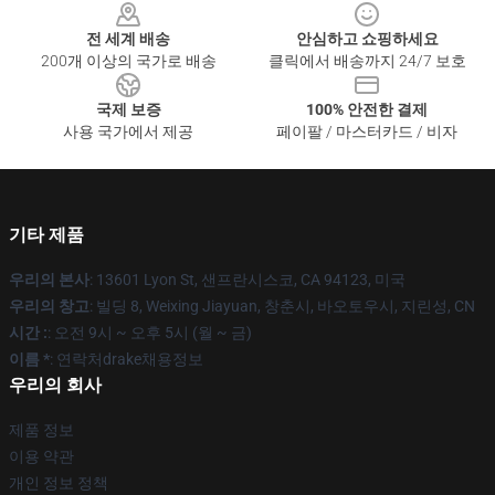
전 세계 배송
안심하고 쇼핑하세요
200개 이상의 국가로 배송
클릭에서 배송까지 24/7 보호
국제 보증
100% 안전한 결제
사용 국가에서 제공
페이팔 / 마스터카드 / 비자
기타 제품
우리의 본사
: 13601 Lyon St, 샌프란시스코, CA 94123, 미국
우리의 창고
: 빌딩 8, Weixing Jiayuan, 창춘시, 바오토우시, 지린성, CN
시간 :
: 오전 9시 ~ 오후 5시 (월 ~ 금)
이름 *
: 연락처drake채용정보
우리의 회사
제품 정보
이용 약관
개인 정보 정책