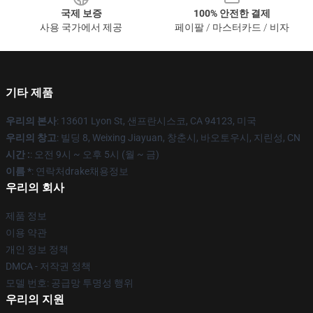
국제 보증
100% 안전한 결제
사용 국가에서 제공
페이팔 / 마스터카드 / 비자
기타 제품
우리의 본사
: 13601 Lyon St, 샌프란시스코, CA 94123, 미국
우리의 창고
: 빌딩 8, Weixing Jiayuan, 창춘시, 바오토우시, 지린성, CN
시간 :
: 오전 9시 ~ 오후 5시 (월 ~ 금)
이름 *
: 연락처drake채용정보
우리의 회사
제품 정보
이용 약관
개인 정보 정책
DMCA - 저작권 정책
모델 번호: 공급망 투명성 행위
우리의 지원