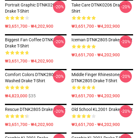
Portrait Graphic DTNK0206
Take Care DTNK0206 Drake T-
-20%
-20%
Drake T-Shirt
Shirt
₩3,651,700 - ₩4,202,900
₩3,651,700 - ₩4,202,900
Biggest Fan Coffee DTNK2805
Iceman DTNK2805 Drake T-Shirt
-20%
-20%
Drake T-Shirt
₩3,651,700 - ₩4,202,900
₩3,651,700 - ₩4,202,900
Comfort Colors DTNK2805
Middle Finger Rhinestone
-20%
-20%
Washed Drake T-Shirt
DTNK2805 Drake T-Shirt
₩4,823,000
$35
₩3,651,700 - ₩4,202,900
Rescue DTNK2805 Drake T-Shirt
Old School KL2001 Drake T-Shirt
-20%
-20%
₩3,651,700 - ₩4,202,900
₩3,651,700 - ₩4,202,900