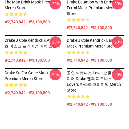
The Man Drink Mask Premium
Drake Equation With Enrico
-20%
-20%
Merch Store
Fermi Mask Premium Merch
Store
₩2,740,842 - ₩3,100,500
₩2,740,842 - ₩3,100,500
Drake J Cole Kendrick 라마르 셔
Drake J Cole Kendrick Lamar
-20%
-20%
츠 마스크 프리미엄 머치 스토어
Mask Premium Merch Store
₩2,740,842 - ₩3,100,500
₩2,740,842 - ₩3,100,500
Drake So Far Gone Mask
공인 피트니스 Lover 선물 아이
-20%
-20%
Premium Merch Store
디어 Drake 팬과 피트니스
Lovers 마스크 프리미엄 Merch
Store
₩2,740,842 - ₩3,100,500
₩2,740,842 - ₩3,100,500