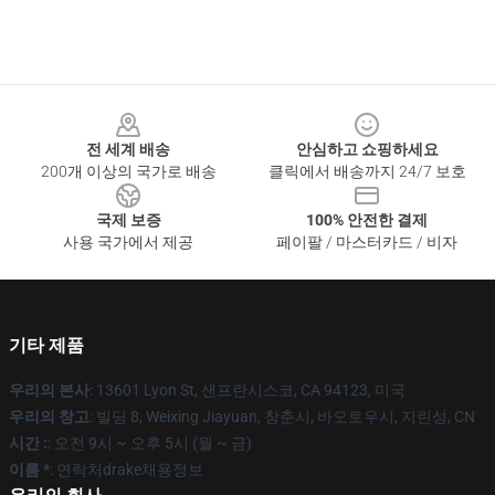
Footer
전 세계 배송
안심하고 쇼핑하세요
200개 이상의 국가로 배송
클릭에서 배송까지 24/7 보호
국제 보증
100% 안전한 결제
사용 국가에서 제공
페이팔 / 마스터카드 / 비자
기타 제품
우리의 본사
: 13601 Lyon St, 샌프란시스코, CA 94123, 미국
우리의 창고
: 빌딩 8, Weixing Jiayuan, 창춘시, 바오토우시, 지린성, CN
시간 :
: 오전 9시 ~ 오후 5시 (월 ~ 금)
이름 *
: 연락처drake채용정보