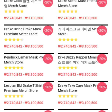
Drake Gods 플랜 마스크 프리미
Drake Meme Mask Premium
-20%
-20%
엄 Merch Store
Merch Store
₩2,740,842 - ₩3,100,500
₩2,740,842 - ₩3,100,500
Drake Being Drake Mask
케어 마스크 프리미엄 Merch
-20%
-20%
Premium Merch Store
Store
₩2,740,842 - ₩3,100,500
₩2,740,842 - ₩3,100,500
Kendrick Lamar Mask Premium
Drke Drizzy Rapper Moasiac 마
-20%
-20%
Merch Store
스크 프리미엄 머치 스토어
₩2,740,842 - ₩3,100,500
₩2,740,842 - ₩3,100,500
Lesbian Bbl Drake T Shirt Mask
Drake Take Care Mask Premium
-20%
-20%
Premium Merch Store
Merch Store
₩2,740,842 - ₩3,100,500
₩2,740,842 - ₩3,100,500