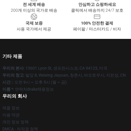
전 세계 배송
안심하고 쇼핑하세요
200개 이상의 국가로 배송
클릭에서 배송까지 24/7 보호
국제 보증
100% 안전한 결제
사용 국가에서 제공
페이팔 / 마스터카드 / 비자
기타 제품
우리의 본사
: 13601 Lyon St, 샌프란시스코, CA 94123, 미국
우리의 창고
: 빌딩 8, Weixing Jiayuan, 창춘시, 바오토우시, 지린성, CN
시간 :
: 오전 9시 ~ 오후 5시 (월 ~ 금)
이름 *
: 연락처drake채용정보
우리의 회사
제품 정보
이용 약관
개인 정보 정책
DMCA - 저작권 정책