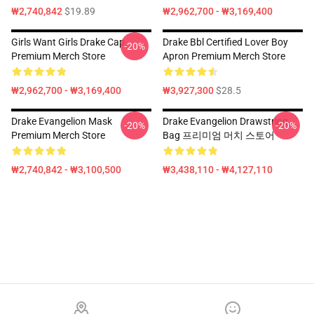
₩2,740,842
$19.89
₩2,962,700 - ₩3,169,400
Girls Want Girls Drake Cap
Drake Bbl Certified Lover Boy
-20%
Premium Merch Store
Apron Premium Merch Store
₩2,962,700 - ₩3,169,400
₩3,927,300
$28.5
Drake Evangelion Mask
Drake Evangelion Drawstring
-20%
-20%
Premium Merch Store
Bag 프리미엄 머치 스토어
₩2,740,842 - ₩3,100,500
₩3,438,110 - ₩4,127,110
Footer