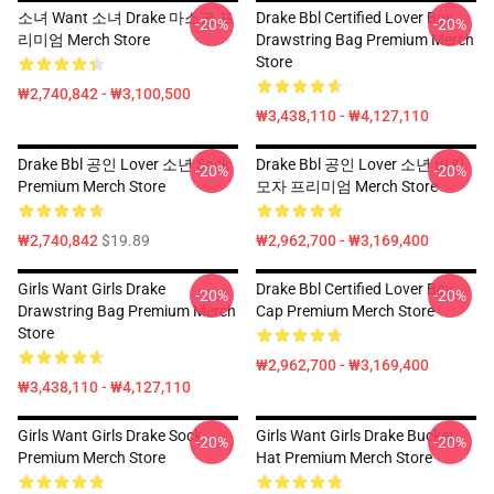
소녀 Want 소녀 Drake 마스크 프
Drake Bbl Certified Lover Boy
-20%
-20%
리미엄 Merch Store
Drawstring Bag Premium Merch
Store
₩2,740,842 - ₩3,100,500
₩3,438,110 - ₩4,127,110
Drake Bbl 공인 Lover 소년 Sock
Drake Bbl 공인 Lover 소년 버킷
-20%
-20%
Premium Merch Store
모자 프리미엄 Merch Store
₩2,740,842
$19.89
₩2,962,700 - ₩3,169,400
Girls Want Girls Drake
Drake Bbl Certified Lover Boy
-20%
-20%
Drawstring Bag Premium Merch
Cap Premium Merch Store
Store
₩2,962,700 - ₩3,169,400
₩3,438,110 - ₩4,127,110
Girls Want Girls Drake Sock
Girls Want Girls Drake Bucket
-20%
-20%
Premium Merch Store
Hat Premium Merch Store