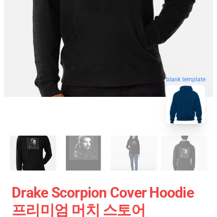
blank template
Drake Scorpion Cover Hoodie
프리미엄 머치 스토어