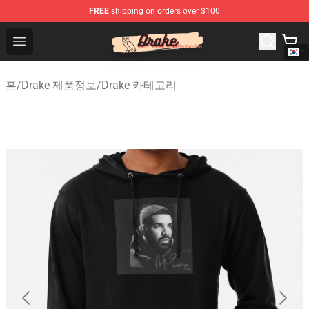
FREE
shipping on orders over $100
Drake Shop - Official Drake Merchandise Store
Open menu
홈
/
Drake 제품정보
/
Drake 카테고리