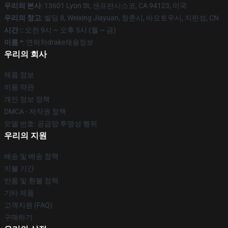
우리의 본사
: 13601 Lyon St, 샌프란시스코, CA 94123, 미국
우리의 창고
: 빌딩 8, Weixing Jiayuan, 창춘시, 바오토우시, 지린성, CN
시간 :
: 오전 9시 ~ 오후 5시 (월 ~ 금)
이름 *
: 연락처drake채용정보
우리의 회사
제품 정보
이용 약관
개인 정보 정책
DMCA - 저작권 정책
모델 번호: 공급망 투명성 행위
우리의 지원
배송 및 배송 정책
지불 기간
반품 및 환불 정책
기타 제품
고객지원 (FAQ)
구매하기