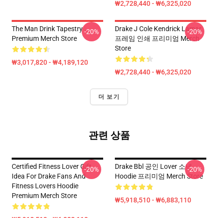
₩2,728,440 - ₩6,325,020
The Man Drink Tapestry
Drake J Cole Kendrick Lamar
-20%
-20%
Premium Merch Store
프레임 인쇄 프리미엄 Merch
Store
₩3,017,820 - ₩4,189,120
₩2,728,440 - ₩6,325,020
더 보기
관련 상품
Certified Fitness Lover Gift
Drake Bbl 공인 Lover 소년
-20%
-20%
Idea For Drake Fans And
Hoodie 프리미엄 Merch Store
Fitness Lovers Hoodie
Premium Merch Store
₩5,918,510 - ₩6,883,110