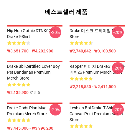
베스트셀러 제품
Hip Hop Gothic DTNK0206
Drake 마스크 프리미엄 Merch
-20%
-20%
Drake T-Shirt
Store
₩3,651,700 - ₩4,202,900
₩2,740,842 - ₩3,100,500
Drake Bbl Certified Lover Boy
Rapper 빈티지 Drake₢ 킹 전화
-20%
Pet Bandanas Premium
케이스 Premium Merch Store
Merch Store
₩2,218,580 - ₩2,411,500
₩2,135,900
$15.5
Drake Gods Plan Mug
Lesbian Bbl Drake T Shirt
-20%
-20%
Premium Merch Store
Canvas Print Premium Merch
Store
₩3,445,000 - ₩3,996,200