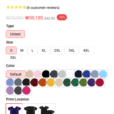
(6 customer reviews)
₩73,981
₩59,185
-20%
$42.95
Type
Unisex
Size
S
M
L
XL
2XL
3XL
4XL
5XL
Color
Default
Print Location