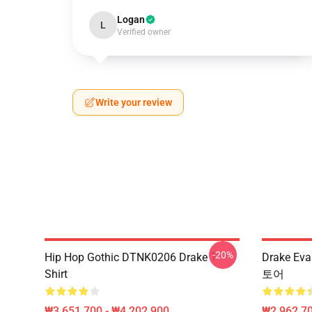
Logan
L
Verified owner
Write your review
-20%
Hip Hop Gothic DTNK0206 Drake T-
Drake E
Shirt
토어
₩3,651,700 - ₩4,202,900
₩2,962,70