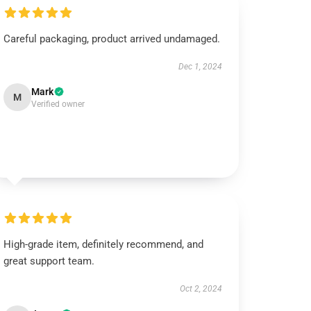
Careful packaging, product arrived undamaged.
Dec 1, 2024
Mark
M
Verified owner
High-grade item, definitely recommend, and
great support team.
Oct 2, 2024