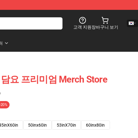
고객 지원
장바구니 보기
처
 담요 프리미엄 Merch Store
)
-20%
45inX60in
50inx60in
53inX70in
60inx80in