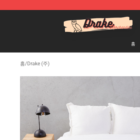
Drake Shop - Official Drake Merchandise Store
홈
홈
/
Drake (주)