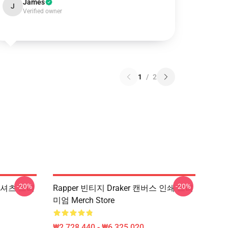
James
J
Verified owner
1
/
2
-20%
-20%
트 셔츠 프리
Rapper 빈티지 Draker 캔버스 인쇄 프리
미엄 Merch Store
₩2,728,440 - ₩6,325,020