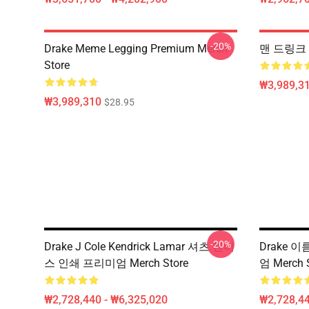
-20%
Drake Meme Legging Premium Merch
맨 드링크
Store
₩3,989,3
₩3,989,310
$28.95
-20%
Drake J Cole Kendrick Lamar 셔츠 캔버
Drake 이
스 인쇄 프리미엄 Merch Store
엄 Merch 
₩2,728,440 - ₩6,325,020
₩2,728,44