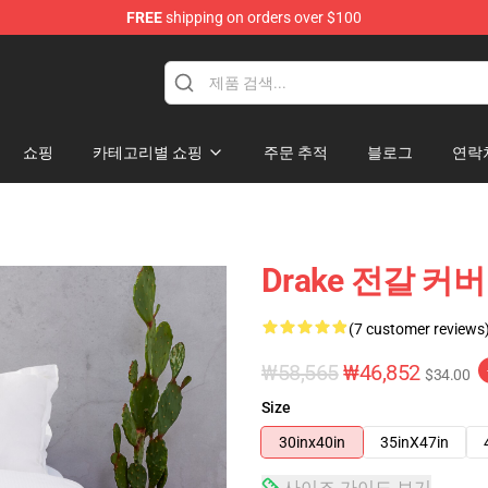
FREE
shipping on orders over $100
쇼핑
카테고리별 쇼핑
주문 추적
블로그
연락
Drake 전갈 커버
(7 customer reviews
₩58,565
₩46,852
$34.00
Size
30inx40in
35inX47in
사이즈 가이드 보기