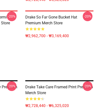
-20%
-20%
ermi
Drake So Far Gone Bucket Hat
 Store
Premium Merch Store
₩2,962,700 - ₩3,169,400
-20%
-20%
ow Premium
Drake Take Care Framed Print Premium
Merch Store
₩2,728,440 - ₩6,325,020