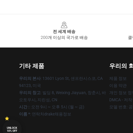
Footer
전 세계 배송
200개 이상의 국가로 배송
클
기타 제품
우리의 
우리의 본사
: 13601 Lyon St, 샌프란시스코, CA
제품 정보
94123, 미국
이용 약관
우리의 창고
: 빌딩 8, Weixing Jiayuan, 창춘시, 바
개인 정보 정
오토우시, 지린성, CN
DMCA - 저
시간 :
: 오전 9시 ~ 오후 5시 (월 ~ 금)
모델 번호: 
이름 *
: 연락처drake채용정보
UNLOCK
10% OFF