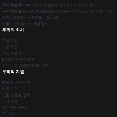
우리의 본사
: 13601 Lyon St, 샌프란시스코, CA 94123, 미국
우리의 창고
: 빌딩 8, Weixing Jiayuan, 창춘시, 바오토우시, 지린성, CN
시간 :
: 오전 9시 ~ 오후 5시 (월 ~ 금)
이름 *
: 연락처drake채용정보
우리의 회사
제품 정보
이용 약관
개인 정보 정책
DMCA - 저작권 정책
모델 번호: 공급망 투명성 행위
우리의 지원
배송 및 배송 정책
지불 기간
반품 및 환불 정책
기타 제품
고객지원 (FAQ)
구매하기