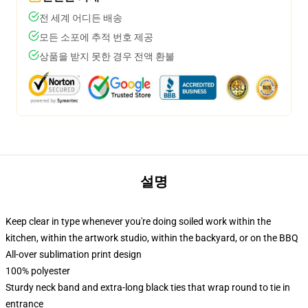
전 세계 어디든 배송
모든 소포에 추적 번호 제공
상품을 받지 못한 경우 전액 환불
설명
Keep clear in type whenever you're doing soiled work within the
kitchen, within the artwork studio, within the backyard, or on the BBQ
All-over sublimation print design
100% polyester
Sturdy neck band and extra-long black ties that wrap round to tie in
entrance