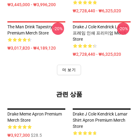
₩3,445,000 - ₩3,996,200
₩2,728,440 - ₩6,325,020
The Man Drink Tapestry
Drake J Cole Kendrick Lamar
-20%
-20%
Premium Merch Store
프레임 인쇄 프리미엄 Merch
Store
₩3,017,820 - ₩4,189,120
₩2,728,440 - ₩6,325,020
더 보기
관련 상품
Drake Meme Apron Premium
Drake J Cole Kendrick Lamar
Merch Store
Shirt Apron Premium Merch
Store
₩3,927,300
$28.5