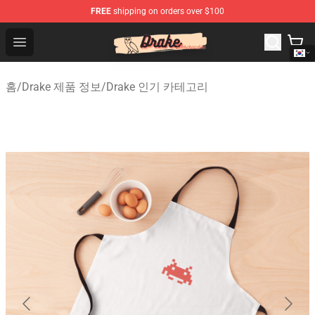
FREE
shipping on orders over $100
Drake Shop - Official Drake Merchandise Store
Open menu
홈
/
Drake 제품 정보
/
Drake 인기 카테고리