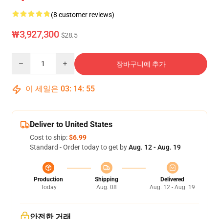
(8 customer reviews)
₩3,927,300
$28.5
Quantity
장바구니에 추가
이 세일은
03
:
14
:
54
Deliver to United States
Cost to ship:
$6.99
Standard - Order today to get by
Aug. 12 - Aug. 19
Production
Shipping
Delivered
Today
Aug. 08
Aug. 12 - Aug. 19
안전한 거래