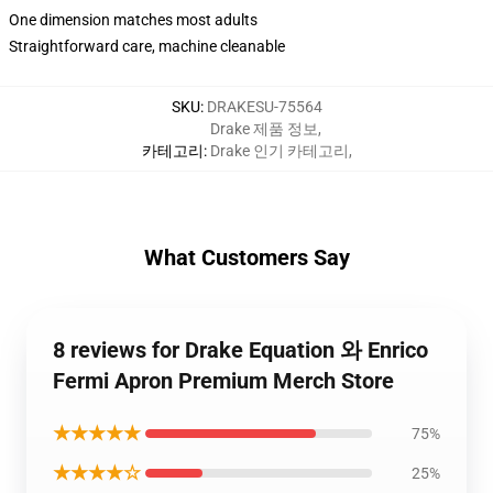
One dimension matches most adults
Straightforward care, machine cleanable
SKU
:
DRAKESU-75564
Drake 제품 정보
,
카테고리
:
Drake 인기 카테고리
,
What Customers Say
8 reviews for Drake Equation 와 Enrico
Fermi Apron Premium Merch Store
★★★★★
75%
★★★★☆
25%