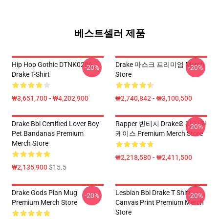
베스트셀러 제품
Hip Hop Gothic DTNK0206
Drake 마스크 프리미엄 Merch
-20%
-20%
Drake T-Shirt
Store
₩3,651,700 - ₩4,202,900
₩2,740,842 - ₩3,100,500
Drake Bbl Certified Lover Boy
Rapper 빈티지 Drake₢ 킹 전화
-20%
Pet Bandanas Premium
케이스 Premium Merch Store
Merch Store
₩2,218,580 - ₩2,411,500
₩2,135,900
$15.5
Drake Gods Plan Mug
Lesbian Bbl Drake T Shirt
-20%
-20%
Premium Merch Store
Canvas Print Premium Merch
Store