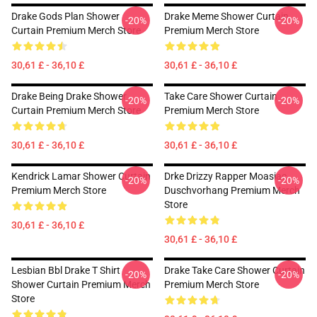
Drake Gods Plan Shower
Drake Meme Shower Curtain
-20%
-20%
Curtain Premium Merch Store
Premium Merch Store
30,61 £ - 36,10 £
30,61 £ - 36,10 £
Drake Being Drake Shower
Take Care Shower Curtain
-20%
-20%
Curtain Premium Merch Store
Premium Merch Store
30,61 £ - 36,10 £
30,61 £ - 36,10 £
Kendrick Lamar Shower Curtain
Drke Drizzy Rapper Moasiac
-20%
-20%
Premium Merch Store
Duschvorhang Premium Merch
Store
30,61 £ - 36,10 £
30,61 £ - 36,10 £
Lesbian Bbl Drake T Shirt
Drake Take Care Shower Curtain
-20%
-20%
Shower Curtain Premium Merch
Premium Merch Store
Store