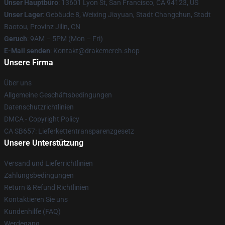
Unser Hauptbüro
: 13601 Lyon St, San Francisco, CA 94123, US
Unser Lager
: Gebäude 8, Weixing Jiayuan, Stadt Changchun, Stadt
Baotou, Provinz Jilin, CN
Geruch
: 9AM – 5PM (Mon – Fri)
E-Mail senden
: Kontakt@drakemerch.shop
Unsere Firma
Über uns
Allgemeine Geschäftsbedingungen
Datenschutzrichtlinien
DMCA - Copyright Policy
CA SB657: Lieferkettentransparenzgesetz
Unsere Unterstützung
Versand und Lieferrichtlinien
Zahlungsbedingungen
Return & Refund Richtlinien
Kontaktieren Sie uns
Kundenhilfe (FAQ)
Werdegang