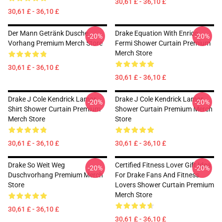
30,61 £ - 36,10 £
30,61 £ - 36,10 £
Der Mann Getränk Dusche
Drake Equation With Enrico
-20%
-20%
Vorhang Premium Merch Store
Fermi Shower Curtain Premium
Merch Store
30,61 £ - 36,10 £
30,61 £ - 36,10 £
Drake J Cole Kendrick Lamar
Drake J Cole Kendrick Lamar
-20%
-20%
Shirt Shower Curtain Premium
Shower Curtain Premium Merch
Merch Store
Store
30,61 £ - 36,10 £
30,61 £ - 36,10 £
Drake So Weit Weg
Certified Fitness Lover Gift Idea
-20%
-20%
Duschvorhang Premium Merch
For Drake Fans And Fitness
Store
Lovers Shower Curtain Premium
Merch Store
30,61 £ - 36,10 £
30,61 £ - 36,10 £