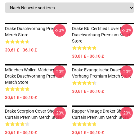
Drake Duschvorhang Premium
Drake Bbl Certified Lover Boy
-20%
-20%
Merch Store
Duschvorhang Premium Merch
Store
30,61 £ - 36,10 £
30,61 £ - 36,10 £
Mädchen Wollen Mädchen
Drake Evangelische Dusche
-20%
-20%
Drake Duschvorhang Premium
Vorhang Premium Merch Store
Merch Store
30,61 £ - 36,10 £
30,61 £ - 36,10 £
Drake Scorpion Cover Shower
Rapper Vintage Draker Shower
-20%
-20%
Curtain Premium Merch Store
Curtain Premium Merch Store
30,61 £ - 36,10 £
30,61 £ - 36,10 £