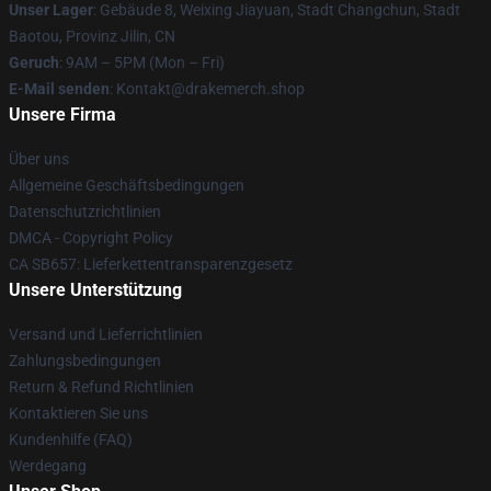
Unser Lager
: Gebäude 8, Weixing Jiayuan, Stadt Changchun, Stadt
Baotou, Provinz Jilin, CN
Geruch
: 9AM – 5PM (Mon – Fri)
E-Mail senden
: Kontakt@drakemerch.shop
Unsere Firma
Über uns
Allgemeine Geschäftsbedingungen
Datenschutzrichtlinien
DMCA - Copyright Policy
CA SB657: Lieferkettentransparenzgesetz
Unsere Unterstützung
Versand und Lieferrichtlinien
Zahlungsbedingungen
Return & Refund Richtlinien
Kontaktieren Sie uns
Kundenhilfe (FAQ)
Werdegang