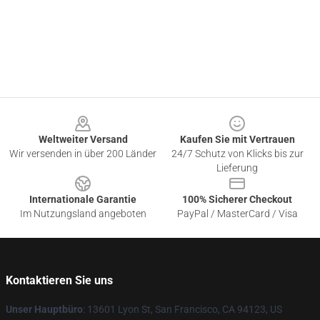
Footer
Weltweiter Versand
Kaufen Sie mit Vertrauen
Wir versenden in über 200 Länder
24/7 Schutz von Klicks bis zur
Lieferung
Internationale Garantie
100% Sicherer Checkout
Im Nutzungsland angeboten
PayPal / MasterCard / Visa
Kontaktieren Sie uns
Unser Hauptbüro
: 13601 Lyon St, San Francisco, CA 94123, US