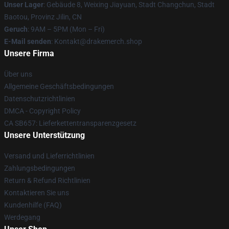
Unser Lager
: Gebäude 8, Weixing Jiayuan, Stadt Changchun, Stadt
Baotou, Provinz Jilin, CN
Geruch
: 9AM – 5PM (Mon – Fri)
E-Mail senden
: Kontakt@drakemerch.shop
Unsere Firma
Über uns
Allgemeine Geschäftsbedingungen
Datenschutzrichtlinien
DMCA - Copyright Policy
CA SB657: Lieferkettentransparenzgesetz
Unsere Unterstützung
Versand und Lieferrichtlinien
Zahlungsbedingungen
Return & Refund Richtlinien
Kontaktieren Sie uns
Kundenhilfe (FAQ)
Werdegang