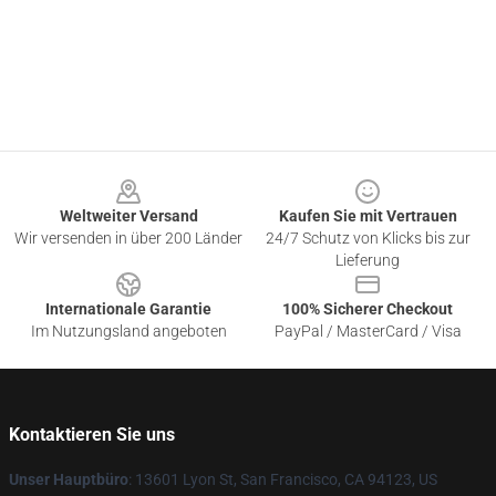
Footer
Weltweiter Versand
Kaufen Sie mit Vertrauen
Wir versenden in über 200 Länder
24/7 Schutz von Klicks bis zur
Lieferung
Internationale Garantie
100% Sicherer Checkout
Im Nutzungsland angeboten
PayPal / MasterCard / Visa
Kontaktieren Sie uns
Unser Hauptbüro
: 13601 Lyon St, San Francisco, CA 94123, US