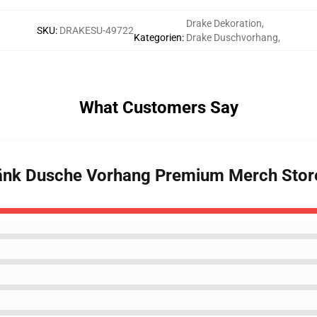
Drake Dekoration
,
SKU
:
DRAKESU-49722
Kategorien
:
Drake Duschvorhang
,
What Customers Say
ränk Dusche Vorhang Premium Merch Stor