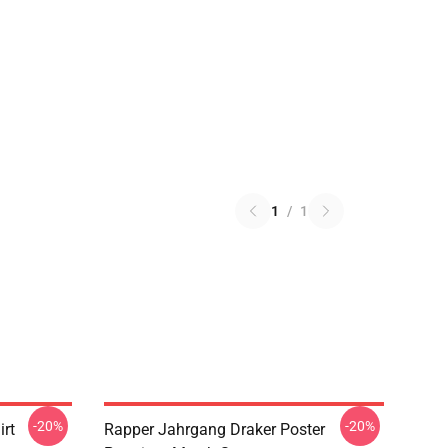
1
/
1
-20%
-20%
irt
Rapper Jahrgang Draker Poster