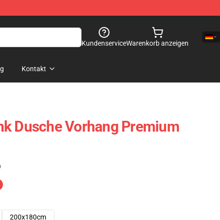
Kundenservice
Warenkorb anzeigen
og
Kontakt
nk Dusche Vorhang Premium
)
200x180cm