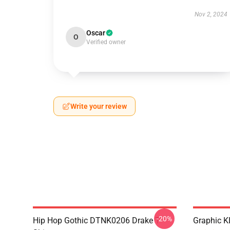
Nov 2, 2024
Oscar
O
Verified owner
Write your review
-20%
Hip Hop Gothic DTNK0206 Drake T-
Graphic K