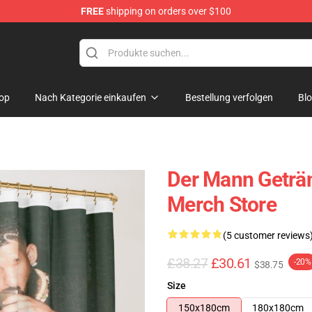
FREE
shipping on orders over $100
op
Nach Kategorie einkaufen
Bestellung verfolgen
Bl
Der Mann Geträ
Merch Store
(5 customer reviews
£38.27
£30.61
-20%
$38.75
Size
150x180cm
180x180cm