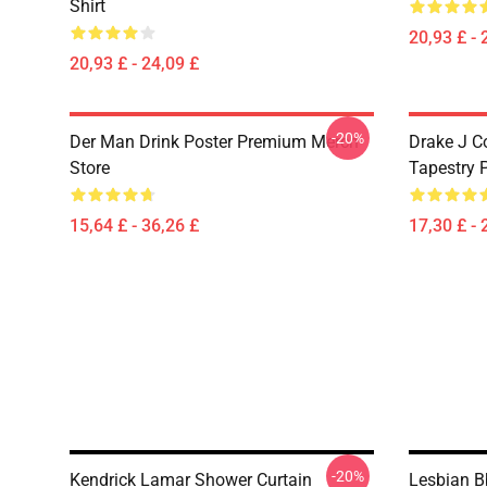
Shirt
20,93 £ - 
20,93 £ - 24,09 £
-20%
Der Man Drink Poster Premium Merch
Drake J C
Store
Tapestry 
15,64 £ - 36,26 £
17,30 £ - 
-20%
Kendrick Lamar Shower Curtain
Lesbian B