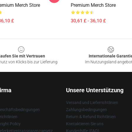
remium Merch Store
Premium Merch Store
36,10 £
30,61 £ - 36,10 £
aufen Sie mit Vertrauen
Internationale Garanti
utz von Klicks bis zur Lieferung
Im Nutzungsland angebo
irma
Unsere Unterstützung
Versand und Lieferrichtlinien
Geschäftsbedingungen
Zahlungsbedingungen
ichtlinien
Return & Refund Richtlinien
ight Policy
Kontaktieren Sie uns
eferkettentransparenzgesetz
Kundenhilfe (FAQ)