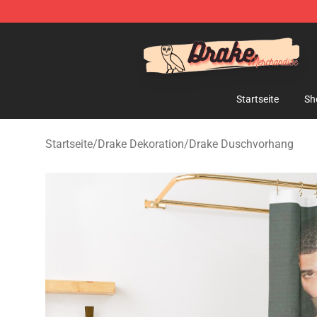
Drake Shop - Official Drake Merchandise Store
Startseite
Sh
Startseite
/
Drake Dekoration
/
Drake Duschvorhang