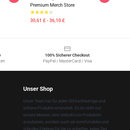
Premium Merch Store
30,61 £ - 36,10 £
e
100% Sicherer Checkout
ten
PayPal / MasterCard / Visa
Unser Shop
Unser Team hat für jeden Stil hochwertige und
schöne Produkte entwickelt. Es ist nicht nur
unsere Mission, eine Vielzahl von Produkten
anzubieten, sondern auch ein komfortables und
stilvolles Erlebnis für Sie zu schaffen, jeden Tag