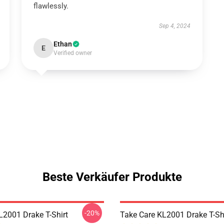
flawlessly.
Sep 4, 2024
Ethan
E
Verified owner
Beste Verkäufer Produkte
-20%
L2001 Drake T-Shirt
Take Care KL2001 Drake T-Sh