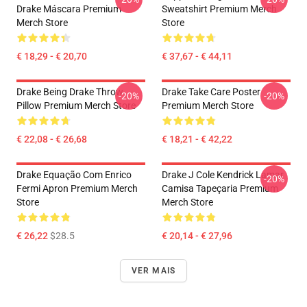
Drake Máscara Premium
Sweatshirt Premium Merch
Merch Store
Store
€ 18,29 - € 20,70
€ 37,67 - € 44,11
Drake Being Drake Throw
Drake Take Care Poster
-20%
-20%
Pillow Premium Merch Store
Premium Merch Store
€ 22,08 - € 26,68
€ 18,21 - € 42,22
Drake Equação Com Enrico
Drake J Cole Kendrick Lamar
-20%
Fermi Apron Premium Merch
Camisa Tapeçaria Premium
Store
Merch Store
€ 26,22
$28.5
€ 20,14 - € 27,96
VER MAIS