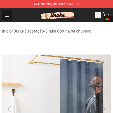
FREE
shipping on orders over $100
Drake Shop - Official Drake Merchandise Store
Open menu
Início
/
Drake Decoração
/
Drake Cortina de chuveiro