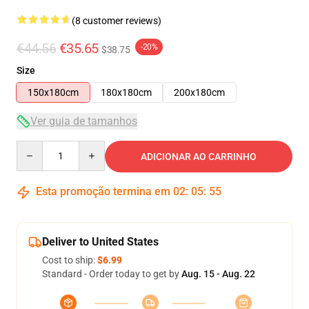
(8 customer reviews)
€44.56
€35.65
-20%
$38.75
Size
150x180cm
180x180cm
200x180cm
Ver guia de tamanhos
Quantity
ADICIONAR AO CARRINHO
Esta promoção termina em
02
:
05
:
54
Deliver to United States
Cost to ship:
$6.99
Standard - Order today to get by
Aug. 15 - Aug. 22