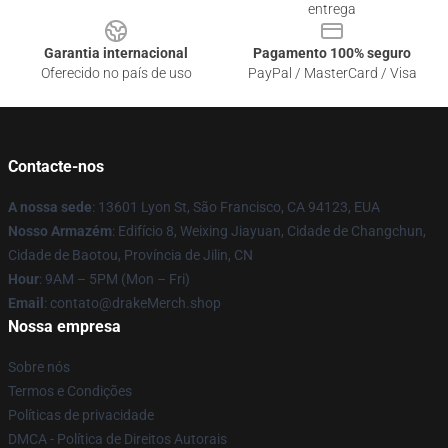
entrega
Garantia internacional
Pagamento 100% seguro
Oferecido no país de uso
PayPal / MasterCard / Visa
Contacte-nos
A nossa sede
: 13601 Lyon St, São Francisco, CA 94123, EUA
Nosso Armazém
: Edifício 8, Weixing Jiayuan, Cidade de Changchun,
Cidade de Baotou, Província de Jilin, CN
Hour
: 9AM – 5PM (Mon – Fri)
Email
: contato@drakeMerch.shop
Nossa empresa
Sobre nós
Termos e Condições
Políticas de privacidade
DMCA - Política de Direitos Autorais