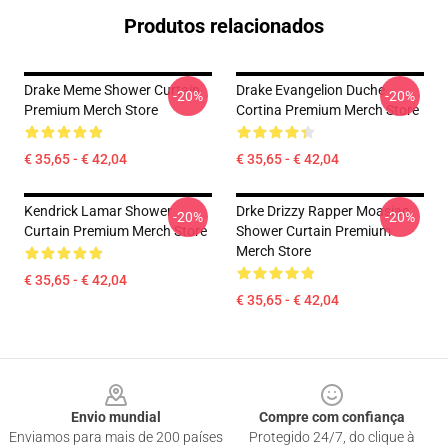
Produtos relacionados
Drake Meme Shower Curtain
Drake Evangelion Duche
-20%
-20%
Premium Merch Store
Cortina Premium Merch Store
€ 35,65 - € 42,04
€ 35,65 - € 42,04
Kendrick Lamar Shower
Drke Drizzy Rapper Moasiac
-20%
-20%
Curtain Premium Merch Store
Shower Curtain Premium
Merch Store
€ 35,65 - € 42,04
€ 35,65 - € 42,04
Footer
Envio mundial
Compre com confiança
Enviamos para mais de 200 países
Protegido 24/7, do clique à