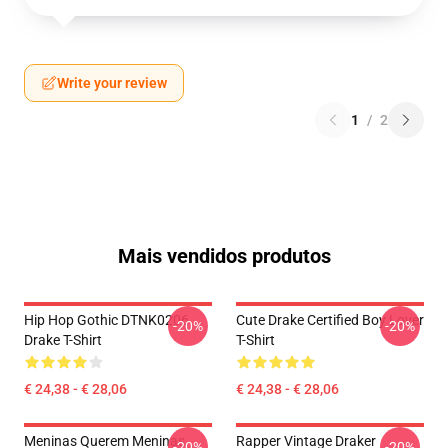
Write your review
1
/
2
Mais vendidos produtos
Hip Hop Gothic DTNK0206
Cute Drake Certified Boy Lover
-20%
-20%
Drake T-Shirt
T-Shirt
€ 24,38 - € 28,06
€ 24,38 - € 28,06
Meninas Querem Meninas
Rapper Vintage Draker
-20%
-20%