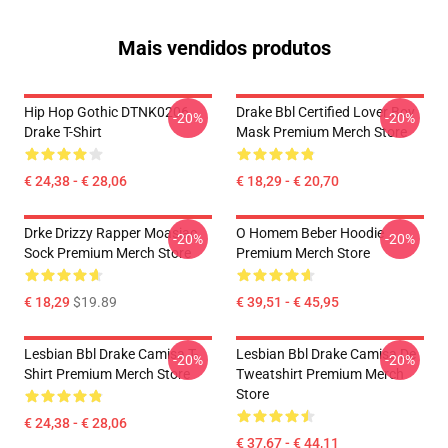
Mais vendidos produtos
Hip Hop Gothic DTNK0206
Drake Bbl Certified Lover Boy
-20%
-20%
Drake T-Shirt
Mask Premium Merch Store
€ 24,38 - € 28,06
€ 18,29 - € 20,70
Drke Drizzy Rapper Moasiac
O Homem Beber Hoodie
-20%
-20%
Sock Premium Merch Store
Premium Merch Store
€ 18,29
$19.89
€ 39,51 - € 45,95
Lesbian Bbl Drake Camisa T-
Lesbian Bbl Drake Camisa De
-20%
-20%
Shirt Premium Merch Store
Tweatshirt Premium Merch
Store
€ 24,38 - € 28,06
€ 37,67 - € 44,11