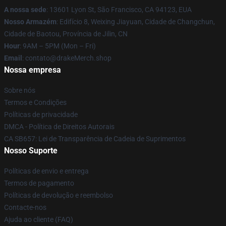
A nossa sede
: 13601 Lyon St, São Francisco, CA 94123, EUA
Nosso Armazém
: Edifício 8, Weixing Jiayuan, Cidade de Changchun,
Cidade de Baotou, Província de Jilin, CN
Hour
: 9AM – 5PM (Mon – Fri)
Email
: contato@drakeMerch.shop
Nossa empresa
Sobre nós
Termos e Condições
Políticas de privacidade
DMCA - Política de Direitos Autorais
CA SB657: Lei de Transparência de Cadeia de Suprimentos
Nosso Suporte
Políticas de envio e entrega
Termos de pagamento
Políticas de devolução e reembolso
Contacte-nos
Ajuda ao cliente (FAQ)