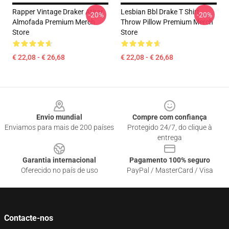
Rapper Vintage Draker Atirar
Lesbian Bbl Drake T Shirt
-20%
-20%
Almofada Premium Merch
Throw Pillow Premium Merch
Store
Store
€ 22,08 - € 26,68
€ 22,08 - € 26,68
Footer
Envio mundial
Compre com confiança
Enviamos para mais de 200 países
Protegido 24/7, do clique à
entrega
Garantia internacional
Pagamento 100% seguro
Oferecido no país de uso
PayPal / MasterCard / Visa
Contacte-nos