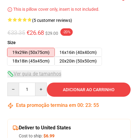
This is pillow cover only, insert is not included.
(5 customer reviews)
€33.35
€26.68
-20%
$29.00
Size
19x29in (50x75cm)
16x16in (40x40cm)
18x18in (45x45cm)
20x20in (50x50cm)
Ver guia de tamanhos
Quantity
ADICIONAR AO CARRINHO
Esta promoção termina em
00
:
23
:
54
Deliver to United States
Cost to ship:
$6.99