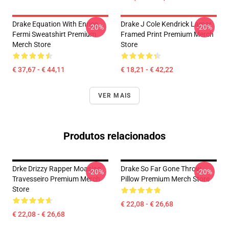
Drake Equation With Enrico
Drake J Cole Kendrick Lamar
-20%
-20%
Fermi Sweatshirt Premium
Framed Print Premium Merch
Merch Store
Store
€ 37,67 - € 44,11
€ 18,21 - € 42,22
VER MAIS
Produtos relacionados
Drke Drizzy Rapper Moasiac
Drake So Far Gone Throw
-20%
-20%
Travesseiro Premium Merch
Pillow Premium Merch Store
Store
€ 22,08 - € 26,68
€ 22,08 - € 26,68