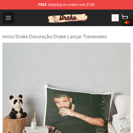
FREE
shipping on orders over $100
Drake Shop - Official Drake Merchandise Store
Open menu
Início
/
Drake Decoração
/
Drake Lançar Travesseiro