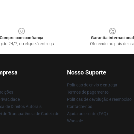
Compre com confiança
Garantia internacional
gido 24/7, do clique à entrega
Oferecido no país de us
mpresa
Nosso Suporte
Políticas de envio e entrega
ndições
Termos de pagamento
privacidade
Políticas de devolução e reembolso
ca de Direitos Autorais
Contacte-nos
i de Transparência de Cadeia de
Ajuda ao cliente (FAQ)
Whosale