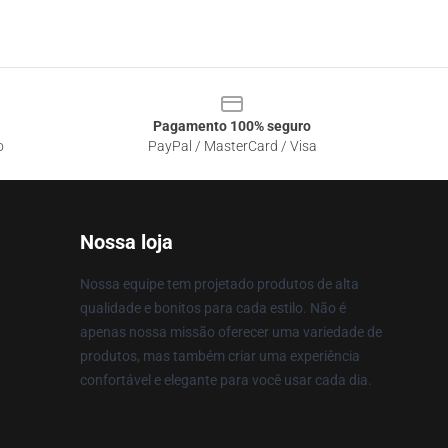
Pagamento 100% seguro
o
PayPal / MasterCard / Visa
Nossa loja
Nossa equipe tem projetado produtos de alta
qualidade e bonitos para cada estilo. Não é
apenas nossa missão oferecer uma variedade de
produtos, mas também criar uma experiência
confortável e elegante para você usar cada dia.