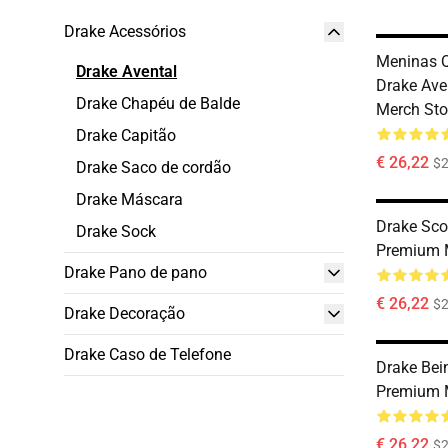
Drake Acessórios
Meninas 
Drake Avental
Drake Ave
Drake Chapéu de Balde
Merch Sto
Drake Capitão
€ 26,22
$2
Drake Saco de cordão
Drake Máscara
Drake Sco
Drake Sock
Premium 
Drake Pano de pano
€ 26,22
$2
Drake Decoração
Drake Caso de Telefone
Drake Bei
Premium 
€ 26,22
$2