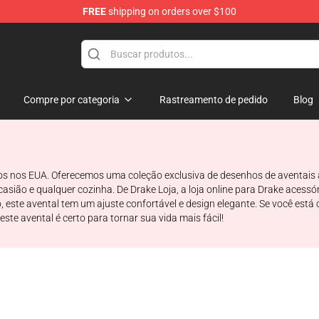
FREE
shipping on orders over $100
Compre por categoria
Rastreamento de pedido
Blog
os nos EUA. Oferecemos uma coleção exclusiva de desenhos de aventais 
casião e qualquer cozinha. De Drake Loja, a loja online para Drake acessór
o, este avental tem um ajuste confortável e design elegante. Se você e
te avental é certo para tornar sua vida mais fácil!