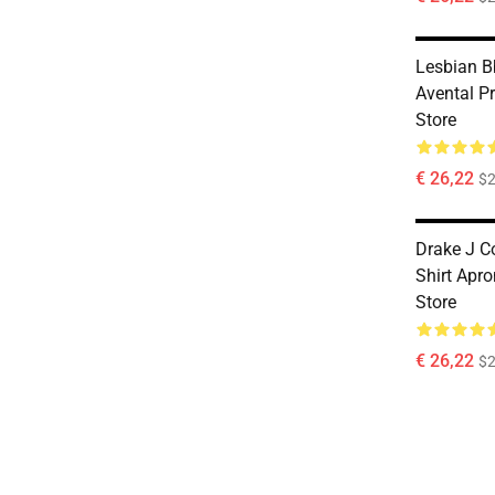
Lesbian B
Avental 
Store
€ 26,22
$2
Drake J C
Shirt Apr
Store
€ 26,22
$2