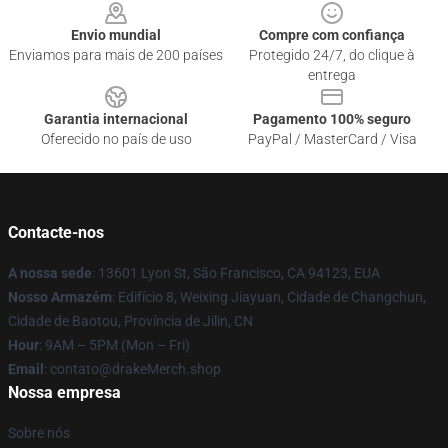
Envio mundial
Compre com confiança
Enviamos para mais de 200 países
Protegido 24/7, do clique à
entrega
Garantia internacional
Pagamento 100% seguro
Oferecido no país de uso
PayPal / MasterCard / Visa
Contacte-nos
A nossa sede
: 13601 Lyon St, São Francisco, CA 94123, EUA
Nosso Armazém
: Edifício 8, Weixing Jiayuan, Cidade de Changchun,
Cidade de Baotou, Província de Jilin, CN
Hour
: 9AM – 5PM (Mon – Fri)
Email
: contato@drakeMerch.shop
Nossa empresa
Sobre nós