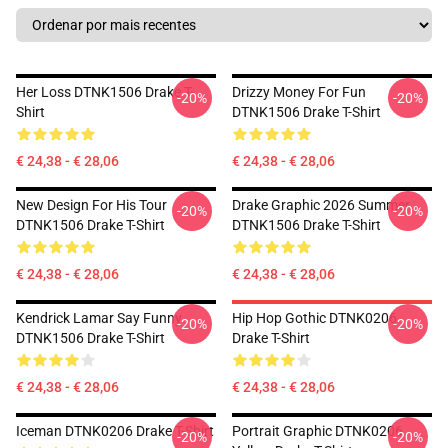
Her Loss DTNK1506 Drake T-
Drizzy Money For Fun
-20%
-20%
Shirt
DTNK1506 Drake T-Shirt
€ 24,38 - € 28,06
€ 24,38 - € 28,06
New Design For His Tour
Drake Graphic 2026 Summer
-20%
-20%
DTNK1506 Drake T-Shirt
DTNK1506 Drake T-Shirt
€ 24,38 - € 28,06
€ 24,38 - € 28,06
Kendrick Lamar Say Funny
Hip Hop Gothic DTNK0206
-20%
-20%
DTNK1506 Drake T-Shirt
Drake T-Shirt
€ 24,38 - € 28,06
€ 24,38 - € 28,06
Iceman DTNK0206 Drake T-Shirt
Portrait Graphic DTNK0206
-20%
-20%