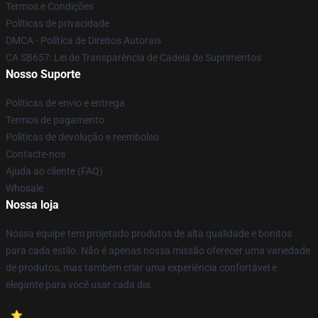
Termos e Condições
Políticas de privacidade
DMCA - Política de Direitos Autorais
CA SB657: Lei de Transparência de Cadeia de Suprimentos
Nosso Suporte
Políticas de envio e entrega
Termos de pagamento
Políticas de devolução e reembolso
Contacte-nos
Ajuda ao cliente (FAQ)
Whosale
Nossa loja
Nossa equipe tem projetado produtos de alta qualidade e bonitos
para cada estilo. Não é apenas nossa missão oferecer uma variedade
de produtos, mas também criar uma experiência confortável e
elegante para você usar cada dia.