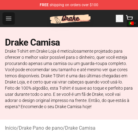
FREE
shipping on orders over $100
Drake Shop - Official Drake Merchandise Store
Open menu
Drake Camisa
Drake T-shirt em Drake Loja é meticulosamente projetado para
oferecer o melhor valor possível para o dinheiro, quer você esteja
procurando apenas uma camisa ou um guarda-roupa completo.
Você pode encomendar seu tamanho e até mesmo ver que cores
temos disponíveis. Drake T-Shirt é uma das últimas chegadas em
Drake Loja, e é certo que vai virar cabeças quando você usá-lo.
Feito de 100% algodão, esta T-shirt é suave ao toque e perfeito para
usar durante todo o ano. E se você é um fã de Drake, você vai
adorar o design original impresso na frente. Então, do que estás à
espera? Encomende o seu Drake Camisa hoje!
Início
/
Drake Pano de pano
/
Drake Camisa