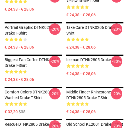
Yellow Drake T-Shirt
€ 24,38 - € 28,06
€ 24,38 - € 28,06
Portrait Graphic DTNK0206
Take Care DTNK0206 Drake T-
-20%
-20%
Drake T-Shirt
Shirt
€ 24,38 - € 28,06
€ 24,38 - € 28,06
Biggest Fan Coffee DTNK2805
Iceman DTNK2805 Drake T-Shirt
-20%
-20%
Drake T-Shirt
€ 24,38 - € 28,06
€ 24,38 - € 28,06
Comfort Colors DTNK2805
Middle Finger Rhinestone
-20%
-20%
Washed Drake T-Shirt
DTNK2805 Drake T-Shirt
€ 32,20
$35
€ 24,38 - € 28,06
Rescue DTNK2805 Drake T-Shirt
Old School KL2001 Drake T-Shirt
-20%
-20%