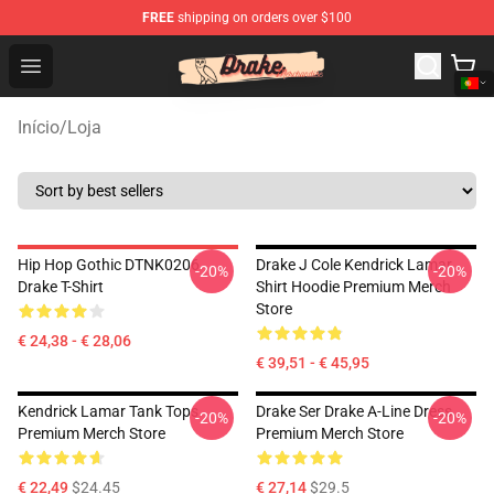
FREE
shipping on orders over $100
Drake Shop - Official Drake Merchandise Store
Open menu
Início
/
Loja
Hip Hop Gothic DTNK0206
Drake J Cole Kendrick Lamar
-20%
-20%
Drake T-Shirt
Shirt Hoodie Premium Merch
Store
€ 24,38 - € 28,06
€ 39,51 - € 45,95
Kendrick Lamar Tank Tops
Drake Ser Drake A-Line Dress
-20%
-20%
Premium Merch Store
Premium Merch Store
€ 22,49
$24.45
€ 27,14
$29.5