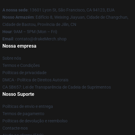
A nossa sede
: 13601 Lyon St, São Francisco, CA 94123, EUA
Nosso Armazém
: Edifício 8, Weixing Jiayuan, Cidade de Changchun,
Cidade de Baotou, Província de Jilin, CN
Hour
: 9AM – 5PM (Mon – Fri)
Email
: contato@drakeMerch.shop
Nossa empresa
Sobre nós
Termos e Condições
Políticas de privacidade
DMCA - Política de Direitos Autorais
CA SB657: Lei de Transparência de Cadeia de Suprimentos
Nosso Suporte
Políticas de envio e entrega
Termos de pagamento
Políticas de devolução e reembolso
Contacte-nos