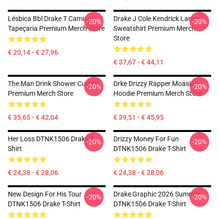
Lésbica Bbl Drake T Camisa
Drake J Cole Kendrick Lamar
-20%
-20%
Tapeçaria Premium Merch Store
Sweatshirt Premium Merch
Store
€ 20,14 - € 27,96
€ 37,67 - € 44,11
The Man Drink Shower Curtain
Drke Drizzy Rapper Moasiac
-20%
-20%
Premium Merch Store
Hoodie Premium Merch Store
€ 35,65 - € 42,04
€ 39,51 - € 45,95
Her Loss DTNK1506 Drake T-
Drizzy Money For Fun
-20%
-20%
Shirt
DTNK1506 Drake T-Shirt
€ 24,38 - € 28,06
€ 24,38 - € 28,06
New Design For His Tour
Drake Graphic 2026 Summer
-20%
-20%
DTNK1506 Drake T-Shirt
DTNK1506 Drake T-Shirt