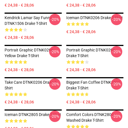
€ 24,38 - € 28,06
€ 24,38 - € 28,06
Kendrick Lamar Say Funny
Iceman DTNK0206 Drake T-Shirt
-20%
-20%
DTNK1506 Drake T-Shirt
€ 24,38 - € 28,06
€ 24,38 - € 28,06
Portrait Graphic DTNK0206
Portrait Graphic DTNK0206
-20%
-20%
Yellow Drake T-Shirt
Drake T-Shirt
€ 24,38 - € 28,06
€ 24,38 - € 28,06
Take Care DTNK0206 Drake T-
Biggest Fan Coffee DTNK2805
-20%
-20%
Shirt
Drake T-Shirt
€ 24,38 - € 28,06
€ 24,38 - € 28,06
Iceman DTNK2805 Drake T-Shirt
Comfort Colors DTNK2805
-20%
-20%
Washed Drake T-Shirt