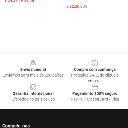
€ 24,38 - € 28,06
€ 32,20
$35
Footer
Envio mundial
Compre com confiança
Enviamos para mais de 200 países
Protegido 24/7, do clique à
entrega
Garantia internacional
Pagamento 100% seguro
Oferecido no país de uso
PayPal / MasterCard / Visa
Contacte-nos