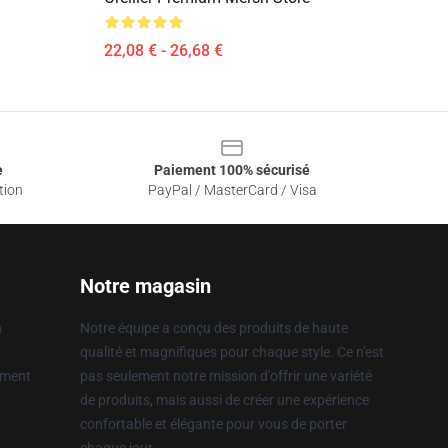
22,08 € - 26,68 €
e
Paiement 100% sécurisé
tion
PayPal / MasterCard / Visa
Notre magasin
n
Notre équipe a conçu des produits de haute
qualité et magnifiques pour chaque style. Ce n'est
ement
pas seulement notre mission d'offrir une variété
de produits, mais aussi de créer une expérience
confortable et élégante pour vous de porter