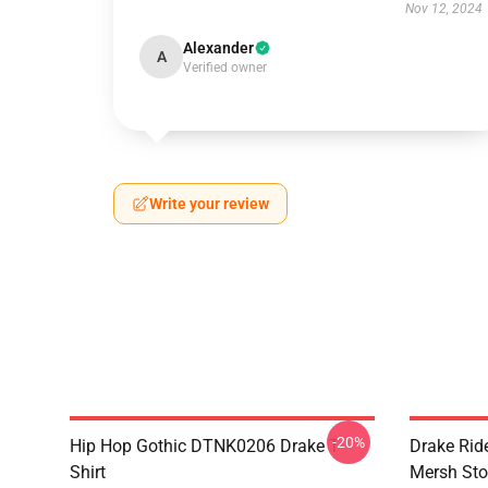
Nov 12, 2024
Alexander
A
Verified owner
Write your review
-20%
Hip Hop Gothic DTNK0206 Drake T-
Drake Ri
Shirt
Mersh Sto