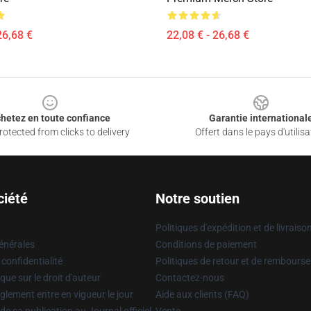
26,68 €
22,08 € - 26,68 €
hetez en toute confiance
Garantie international
otected from clicks to delivery
Offert dans le pays d'utilisa
ciété
Notre soutien
Politiques d'expédition et de livraiso
énérales
Conditions de paiement
 confidentialité
Politiques de retour et de rembours
que sur le droit d'auteur
Contactez-nous
glement entre en vigueur le jour
Aide aux clients (FAQ)