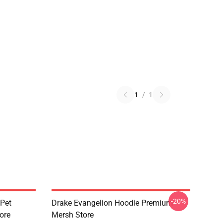
1
/
1
-20%
 Pet
Drake Evangelion Hoodie Premium
ore
Mersh Store