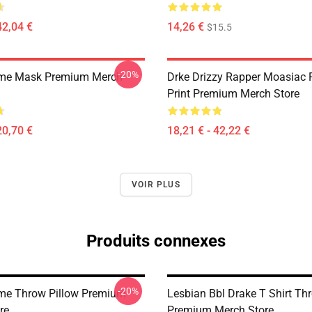
42,04 €
14,26 €
$15.5
-20%
me Mask Premium Merch
Drke Drizzy Rapper Moasiac
Print Premium Merch Store
20,70 €
18,21 € - 42,22 €
VOIR PLUS
Produits connexes
-20%
me Throw Pillow Premium
Lesbian Bbl Drake T Shirt Th
re
Premium Merch Store