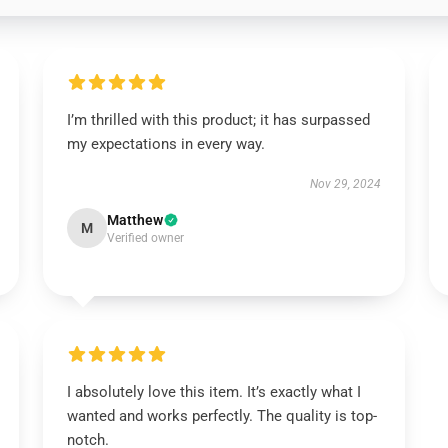
I’m thrilled with this product; it has surpassed
my expectations in every way.
Nov 29, 2024
Matthew
M
Verified owner
I absolutely love this item. It’s exactly what I
wanted and works perfectly. The quality is top-
notch.