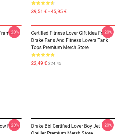
39,51 € - 45,95 €
-20%
-20%
 Framed
Certified Fitness Lover Gift Idea For
Drake Fans And Fitness Lovers Tank
Tops Premium Merch Store
22,49 €
$24.45
-20%
-20%
row Pillow
Drake Bbl Certified Lover Boy Jet
Oreiller Premium Mersh Store