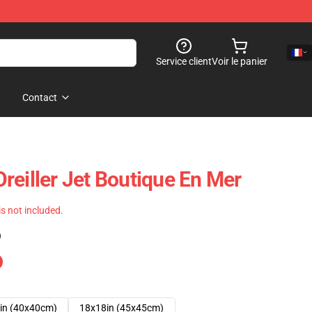
Service client
Voir le panier
Contact
reiller Jet Boutique En Mer
 is not included.
)
in (40x40cm)
18x18in (45x45cm)