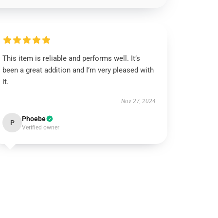
This item is reliable and performs well. It’s
been a great addition and I’m very pleased with
it.
Nov 27, 2024
Phoebe
P
Verified owner