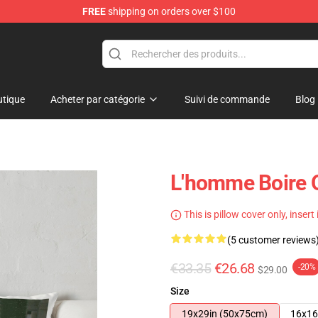
FREE
shipping on orders over $100
tique
Acheter par catégorie
Suivi de commande
Blog
L'homme Boire O
This is pillow cover only, insert
(5 customer reviews
€33.35
€26.68
-20%
$29.00
Size
19x29in (50x75cm)
16x16