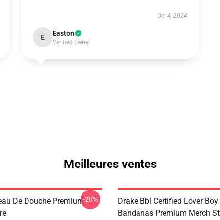
Oct 4, 2024
Easton
E
Verified owner
Meilleures ventes
-20%
deau De Douche Premium
Drake Bbl Certified Lover Boy
re
Bandanas Premium Merch St