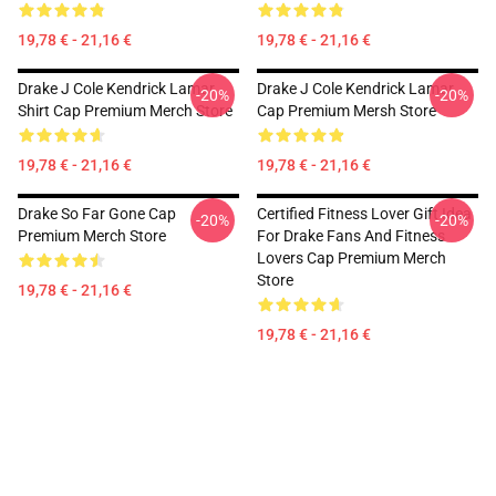
19,78 € - 21,16 €
19,78 € - 21,16 €
Drake J Cole Kendrick Lamar
Drake J Cole Kendrick Lamar
-20%
-20%
Shirt Cap Premium Merch Store
Cap Premium Mersh Store
19,78 € - 21,16 €
19,78 € - 21,16 €
Drake So Far Gone Cap
Certified Fitness Lover Gift Idea
-20%
-20%
Premium Merch Store
For Drake Fans And Fitness
Lovers Cap Premium Merch
Store
19,78 € - 21,16 €
19,78 € - 21,16 €