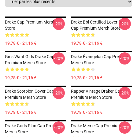
Drake Cap Premium Mersh
Drake Bbl Certified Lover Boy
-20%
-20%
Store
Cap Premium Merch Store
19,78 € - 21,16 €
19,78 € - 21,16 €
Girls Want Girls Drake Cap
Drake Évangélon Cap Premium
-20%
-20%
Premium Merch Store
Merch Store
19,78 € - 21,16 €
19,78 € - 21,16 €
Drake Scorpion Cover Cap
Rapper Vintage Draker Cap
-20%
-20%
Premium Mersh Store
Premium Merch Store
19,78 € - 21,16 €
19,78 € - 21,16 €
Drake Gods Plan Cap Premium
Drake Meme Cap Premium
-20%
-20%
Merch Store
Merch Store