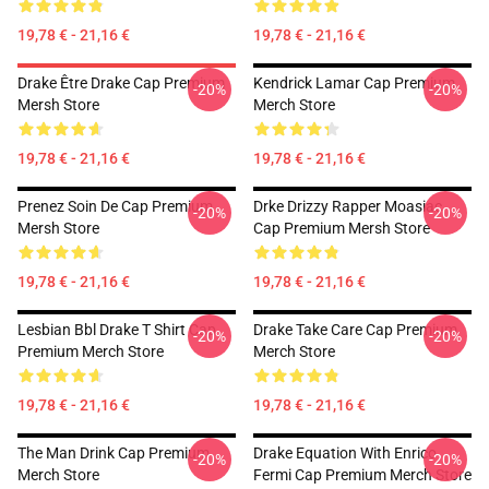
19,78 € - 21,16 €
19,78 € - 21,16 €
Drake Être Drake Cap Premium
Kendrick Lamar Cap Premium
-20%
-20%
Mersh Store
Merch Store
19,78 € - 21,16 €
19,78 € - 21,16 €
Prenez Soin De Cap Premium
Drke Drizzy Rapper Moasiac
-20%
-20%
Mersh Store
Cap Premium Mersh Store
19,78 € - 21,16 €
19,78 € - 21,16 €
Lesbian Bbl Drake T Shirt Cap
Drake Take Care Cap Premium
-20%
-20%
Premium Merch Store
Merch Store
19,78 € - 21,16 €
19,78 € - 21,16 €
The Man Drink Cap Premium
Drake Equation With Enrico
-20%
-20%
Merch Store
Fermi Cap Premium Merch Store