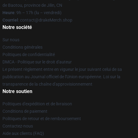
de Baotou, province de Jilin, CN
Heure
: 9h – 17h (lu – vendredi)
Courriel
: contact@drakeMerch.shop
Notre société
Sur nous
Conditions générales
Politiques de confidentialité
DMCA - Politique sur le droit d'auteur
Le présent règlement entre en vigueur le jour suivant celui de sa
publication au Journal officiel de l'Union européenne. Loi sur la
transparence de la chaîne d'approvisionnement
Notre soutien
Politiques d'expédition et de livraison
Conditions de paiement
Politiques de retour et de remboursement
Contactez-nous
Aide aux clients (FAQ)