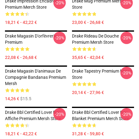
Drake Impression Encadrée
Drake Mug Premium Mersh
-20%
-20%
Premium Merch Store
Store
18,21 € - 42,22 €
23,00 € - 26,68 €
Drake Magasin D'orfèvrerie
Drake Rideau De Douche
-20%
-20%
Premium
Premium Mersh Store
22,08 € - 26,68 €
35,65 € - 42,04 €
Drake Magasin D'animaux De
Drake Tapestry Premium Mersh
-20%
Compagnie Bandanas Premium
Store
Mersh
20,14 € - 27,96 €
14,26 €
$15.5
Drake Bbl Certified Lover Boy
Drake Bbl Certified Lover Boy
-20%
-20%
Affiche Premium Mersh Store
Blanket Premium Merch Store
18,21 € - 42,22 €
31,28 € - 59,80 €