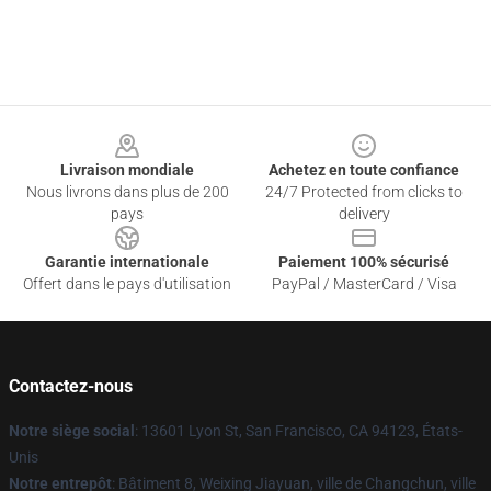
Footer
Livraison mondiale
Achetez en toute confiance
Nous livrons dans plus de 200
24/7 Protected from clicks to
pays
delivery
Garantie internationale
Paiement 100% sécurisé
Offert dans le pays d'utilisation
PayPal / MasterCard / Visa
Contactez-nous
Notre siège social
: 13601 Lyon St, San Francisco, CA 94123, États-
Unis
Notre entrepôt
: Bâtiment 8, Weixing Jiayuan, ville de Changchun, ville