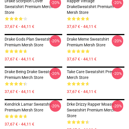
Drake Scorpion Cover
Rapper Vintage
-20%
-20%
Sweatshirt Premium Merch
DrakeSweatshirt Premium
Store
Mersh Store
37,67 € - 44,11 €
37,67 € - 44,11 €
Drake Gods Plan Sweatshirt
Drake Meme Sweatshirt
-20%
-20%
Premium Mersh Store
Premium Mersh Store
37,67 € - 44,11 €
37,67 € - 44,11 €
Drake Being Drake Sweatshirt
Take Care Sweatshirt Premium
-20%
-20%
Premium Merch Store
Merch Store
37,67 € - 44,11 €
37,67 € - 44,11 €
Kendrick Lamar Sweatshirt
Drke Drizzy Rapper Moasiac
-20%
-20%
Premium Mersh Store
Sweatshirt Premium Merch
Store
37,67 € - 44,11 €