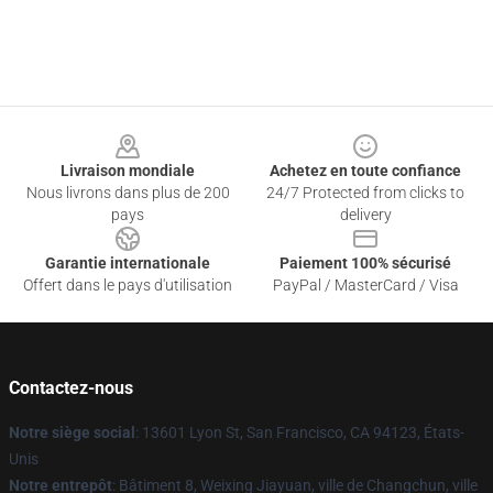
Footer
Livraison mondiale
Achetez en toute confiance
Nous livrons dans plus de 200
24/7 Protected from clicks to
pays
delivery
Garantie internationale
Paiement 100% sécurisé
Offert dans le pays d'utilisation
PayPal / MasterCard / Visa
Contactez-nous
Notre siège social
: 13601 Lyon St, San Francisco, CA 94123, États-
Unis
Notre entrepôt
: Bâtiment 8, Weixing Jiayuan, ville de Changchun, ville