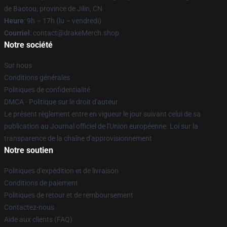
de Baotou, province de Jilin, CN
Heure
: 9h – 17h (lu – vendredi)
Courriel
: contact@drakeMerch.shop
Notre société
Sur nous
Conditions générales
Politiques de confidentialité
DMCA - Politique sur le droit d'auteur
Le présent règlement entre en vigueur le jour suivant celui de sa
publication au Journal officiel de l'Union européenne. Loi sur la
transparence de la chaîne d'approvisionnement
Notre soutien
Politiques d'expédition et de livraison
Conditions de paiement
Politiques de retour et de remboursement
Contactez-nous
Aide aux clients (FAQ)