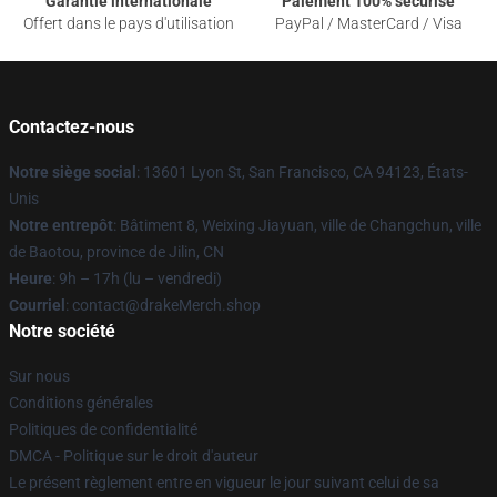
Garantie internationale
Paiement 100% sécurisé
Offert dans le pays d'utilisation
PayPal / MasterCard / Visa
Contactez-nous
Notre siège social
: 13601 Lyon St, San Francisco, CA 94123, États-
Unis
Notre entrepôt
: Bâtiment 8, Weixing Jiayuan, ville de Changchun, ville
de Baotou, province de Jilin, CN
Heure
: 9h – 17h (lu – vendredi)
Courriel
: contact@drakeMerch.shop
Notre société
Sur nous
Conditions générales
Politiques de confidentialité
DMCA - Politique sur le droit d'auteur
Le présent règlement entre en vigueur le jour suivant celui de sa