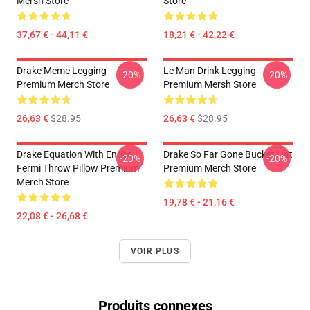
Mersh Store
Store
37,67 € - 44,11 €
18,21 € - 42,22 €
Drake Meme Legging
Le Man Drink Legging
-20%
-20%
Premium Merch Store
Premium Mersh Store
26,63 €
$28.95
26,63 €
$28.95
Drake Equation With Enrico
Drake So Far Gone Bucket Hat
-20%
-20%
Fermi Throw Pillow Premium
Premium Merch Store
Merch Store
19,78 € - 21,16 €
22,08 € - 26,68 €
VOIR PLUS
Produits connexes