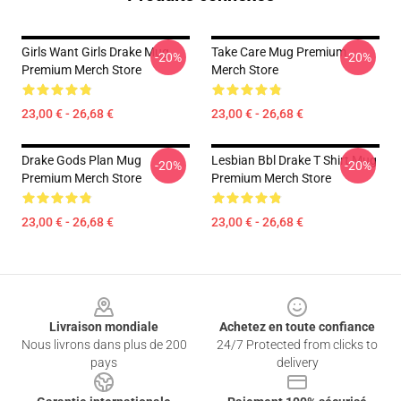
Girls Want Girls Drake Mug
Take Care Mug Premium
-20%
-20%
Premium Merch Store
Merch Store
23,00 € - 26,68 €
23,00 € - 26,68 €
Drake Gods Plan Mug
Lesbian Bbl Drake T Shirt Mug
-20%
-20%
Premium Merch Store
Premium Merch Store
23,00 € - 26,68 €
23,00 € - 26,68 €
Footer
Livraison mondiale
Achetez en toute confiance
Nous livrons dans plus de 200
24/7 Protected from clicks to
pays
delivery