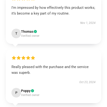
I’m impressed by how effectively this product works;
it’s become a key part of my routine.
Nov 1, 2024
Thomas
T
Verified owner
Really pleased with the purchase and the service
was superb.
Oct 23, 2024
Poppy
P
Verified owner