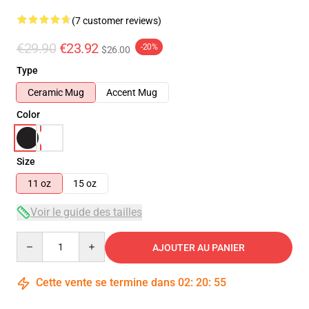
(7 customer reviews)
€29.90
€23.92
-20%
$26.00
Type
Ceramic Mug
Accent Mug
Color
Size
11 oz
15 oz
Voir le guide des tailles
Quantity
AJOUTER AU PANIER
Cette vente se termine dans
02
:
20
:
54