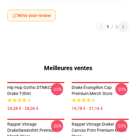
Write your review
1
/
2
Meilleures ventes
Hip Hop Gothic DTNK0206
Drake Évangélon Cap
-20%
-20%
Drake T-Shirt
Premium Merch Store
24,38 € - 28,06 €
19,78 € - 21,16 €
Rapper Vintage
Rapper Vintage Draker
-20%
-20%
DrakeSweatshirt Premium
Canvas Print Premium Mersh