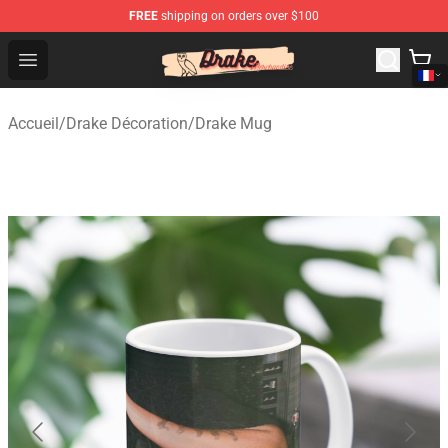
FREE
shipping on orders over $100
Drake Shop - Official Drake Merchandise Store
Open menu
Accueil
/
Drake Décoration
/
Drake Mug