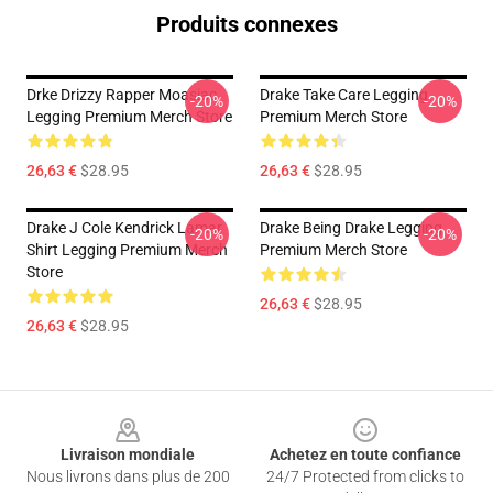
Produits connexes
Drke Drizzy Rapper Moasiac
Drake Take Care Legging
-20%
-20%
Legging Premium Merch Store
Premium Merch Store
26,63 €
$28.95
26,63 €
$28.95
Drake J Cole Kendrick Lamar
Drake Being Drake Legging
-20%
-20%
Shirt Legging Premium Merch
Premium Merch Store
Store
26,63 €
$28.95
26,63 €
$28.95
Footer
Livraison mondiale
Achetez en toute confiance
Nous livrons dans plus de 200
24/7 Protected from clicks to