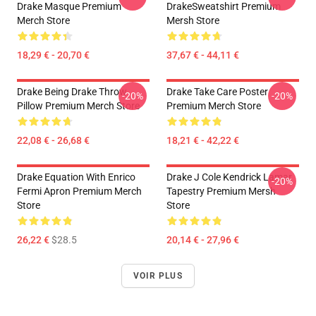
Drake Masque Premium
DrakeSweatshirt Premium
Merch Store
Mersh Store
18,29 € - 20,70 €
37,67 € - 44,11 €
Drake Being Drake Throw
Drake Take Care Poster
-20%
-20%
Pillow Premium Merch Store
Premium Merch Store
22,08 € - 26,68 €
18,21 € - 42,22 €
Drake Equation With Enrico
Drake J Cole Kendrick Lamar
-20%
Fermi Apron Premium Merch
Tapestry Premium Mersh
Store
Store
26,22 €
$28.5
20,14 € - 27,96 €
VOIR PLUS