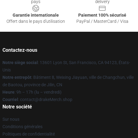
pays
delivery
Garantie internationale
Paiement 100% sécurisé
Offert dans le pays d'utilisation
PayPal / MasterCard / Visa
Contactez-nous
Notre siège social
: 13601 Lyon St, San Francisco, CA 94123, États-
Unis
Notre entrepôt
: Bâtiment 8, Weixing Jiayuan, ville de Changchun, ville
de Baotou, province de Jilin, CN
Heure
: 9h – 17h (lu – vendredi)
Courriel
: contact@drakeMerch.shop
Notre société
Sur nous
Conditions générales
Politiques de confidentialité