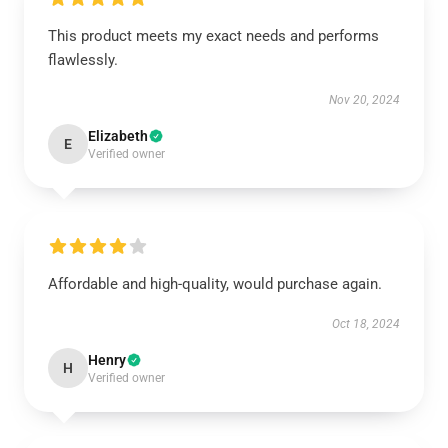
This product meets my exact needs and performs
flawlessly.
Nov 20, 2024
Elizabeth
E
Verified owner
Affordable and high-quality, would purchase again.
Oct 18, 2024
Henry
H
Verified owner