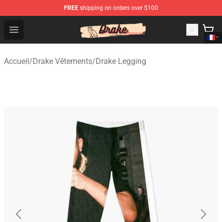
FREE
shipping on orders over $100
Drake Shop - Official Drake Merchandise Store
Open menu
Accueil
/
Drake Vêtements
/
Drake Legging