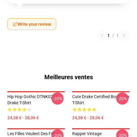
Write your review
1
/
1
Meilleures ventes
Hip Hop Gothic DTNK0206
Cute Drake Certified Boy Lover
-20%
-20%
Drake T-Shirt
T-Shirt
24,38 € - 28,06 €
24,38 € - 28,06 €
Les Filles Veulent Des Filles
Rapper Vintage
-20%
-20%