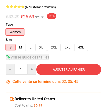
(6 customer reviews)
€33.29
€26.63
-20%
$28.95
Type
Women
Size
S
M
L
XL
2XL
3XL
4XL
Voir le guide des tailles
Quantity
AJOUTER AU PANIER
Cette vente se termine dans
02
:
35
:
45
Deliver to United States
Cost to ship:
$6.99