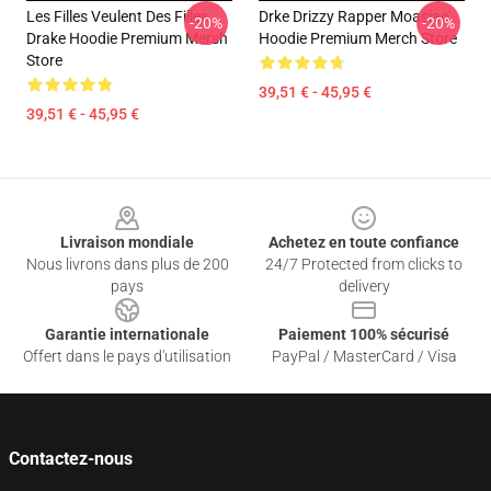
Les Filles Veulent Des Filles
Drke Drizzy Rapper Moasiac
-20%
-20%
Drake Hoodie Premium Mersh
Hoodie Premium Merch Store
Store
39,51 € - 45,95 €
39,51 € - 45,95 €
Footer
Livraison mondiale
Achetez en toute confiance
Nous livrons dans plus de 200
24/7 Protected from clicks to
pays
delivery
Garantie internationale
Paiement 100% sécurisé
Offert dans le pays d'utilisation
PayPal / MasterCard / Visa
Contactez-nous