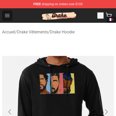
FREE
shipping on orders over $100
Drake Shop - Official Drake Merchandise Store
Open menu
Accueil
/
Drake Vêtements
/
Drake Hoodie