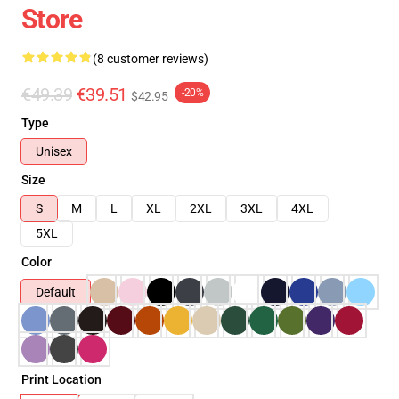
Store
(8 customer reviews)
€49.39
€39.51
-20%
$42.95
Type
Unisex
Size
S
M
L
XL
2XL
3XL
4XL
5XL
Color
Default
Print Location