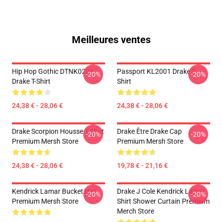
Meilleures ventes
Hip Hop Gothic DTNK0206
Passport KL2001 Drake T-
-20%
-20%
Drake T-Shirt
Shirt
24,38 € - 28,06 €
24,38 € - 28,06 €
Drake Scorpion Housse T-Shirt
Drake Être Drake Cap
-20%
-20%
Premium Mersh Store
Premium Mersh Store
24,38 € - 28,06 €
19,78 € - 21,16 €
Kendrick Lamar Bucket Hat
Drake J Cole Kendrick Lamar
-20%
-20%
Premium Mersh Store
Shirt Shower Curtain Premium
Merch Store