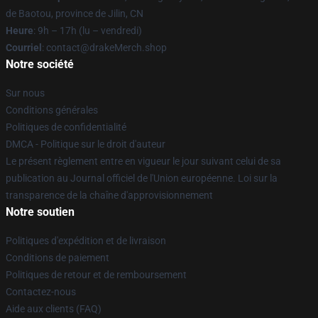
de Baotou, province de Jilin, CN
Heure
: 9h – 17h (lu – vendredi)
Courriel
: contact@drakeMerch.shop
Notre société
Sur nous
Conditions générales
Politiques de confidentialité
DMCA - Politique sur le droit d'auteur
Le présent règlement entre en vigueur le jour suivant celui de sa
publication au Journal officiel de l'Union européenne. Loi sur la
transparence de la chaîne d'approvisionnement
Notre soutien
Politiques d'expédition et de livraison
Conditions de paiement
Politiques de retour et de remboursement
Contactez-nous
Aide aux clients (FAQ)