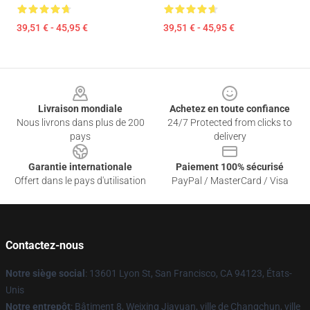
39,51 € - 45,95 €
39,51 € - 45,95 €
Footer
Livraison mondiale
Achetez en toute confiance
Nous livrons dans plus de 200
24/7 Protected from clicks to
pays
delivery
Garantie internationale
Paiement 100% sécurisé
Offert dans le pays d'utilisation
PayPal / MasterCard / Visa
Contactez-nous
Notre siège social
: 13601 Lyon St, San Francisco, CA 94123, États-
Unis
Notre entrepôt
: Bâtiment 8, Weixing Jiayuan, ville de Changchun, ville