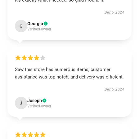
It’s exactly what I needed, so glad I found it.
Dec 6, 2024
Georgia
G
Verified owner
Saw this store has numerous items, customer
assistance was top-notch, and delivery was efficient.
Dec 5, 2024
Joseph
J
Verified owner