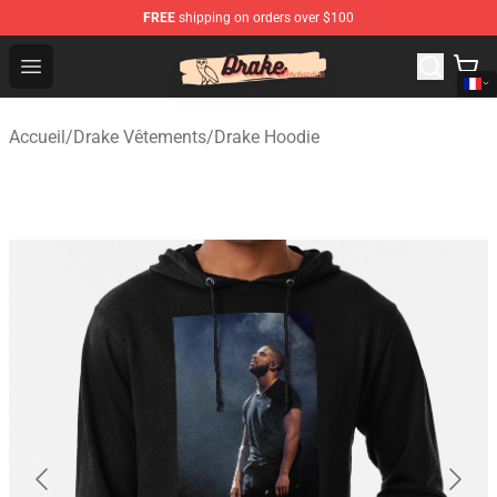
FREE
shipping on orders over $100
Drake Shop - Official Drake Merchandise Store
Open menu
Accueil
/
Drake Vêtements
/
Drake Hoodie