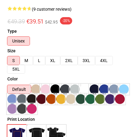
(9 customer reviews)
€49.39
€39.51
-20%
$42.95
Type
Unisex
Size
S
M
L
XL
2XL
3XL
4XL
5XL
Color
Default
Print Location