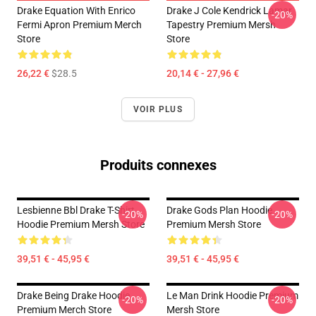
Drake Equation With Enrico
Drake J Cole Kendrick Lamar
-20%
Fermi Apron Premium Merch
Tapestry Premium Mersh
Store
Store
26,22 €
$28.5
20,14 € - 27,96 €
VOIR PLUS
Produits connexes
Lesbienne Bbl Drake T-Shirt
Drake Gods Plan Hoodie
-20%
-20%
Hoodie Premium Mersh Store
Premium Mersh Store
39,51 € - 45,95 €
39,51 € - 45,95 €
Drake Being Drake Hoodie
Le Man Drink Hoodie Premium
-20%
-20%
Premium Merch Store
Mersh Store