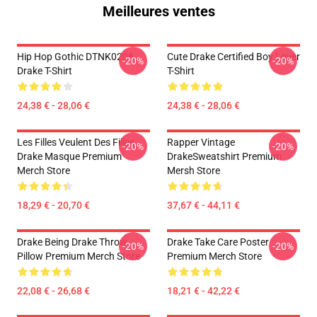
Meilleures ventes
Hip Hop Gothic DTNK0206
Cute Drake Certified Boy Lover
-20%
-20%
Drake T-Shirt
T-Shirt
24,38 € - 28,06 €
24,38 € - 28,06 €
Les Filles Veulent Des Filles
Rapper Vintage
-20%
-20%
Drake Masque Premium
DrakeSweatshirt Premium
Merch Store
Mersh Store
18,29 € - 20,70 €
37,67 € - 44,11 €
Drake Being Drake Throw
Drake Take Care Poster
-20%
-20%
Pillow Premium Merch Store
Premium Merch Store
22,08 € - 26,68 €
18,21 € - 42,22 €