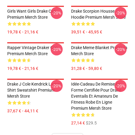
Girls Want Girls Drake Cap
Drake Scorpion Housse
-20%
-20%
Premium Merch Store
Hoodie Premium Mersh Store
19,78 € - 21,16 €
39,51 € - 45,95 €
Rapper Vintage Draker Cap
Drake Meme Blanket Premium
-20%
-20%
Premium Merch Store
Merch Store
19,78 € - 21,16 €
31,28 € - 59,80 €
Drake J Cole Kendrick Lamar
Idée-Cadeau De Remise En
-20%
-20%
Shirt Sweatshirt Premium
Forme Certifiée Pour Drake
Mersh Store
Eventails Et Amateurs De
Fitness Robe En Ligne
Premium Mersh Store
37,67 € - 44,11 €
27,14 €
$29.5