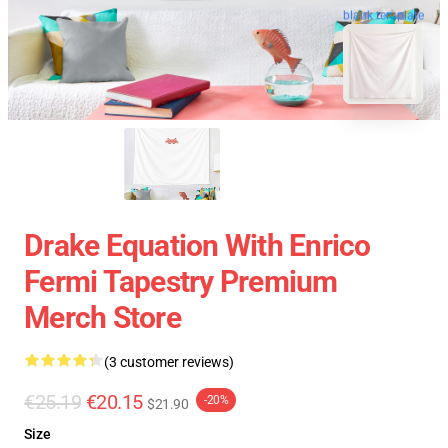
blank template
Drake Equation With Enrico
Fermi Tapestry Premium
Merch Store
(3 customer reviews)
€25.19
€20.15
-20%
$21.90
Size