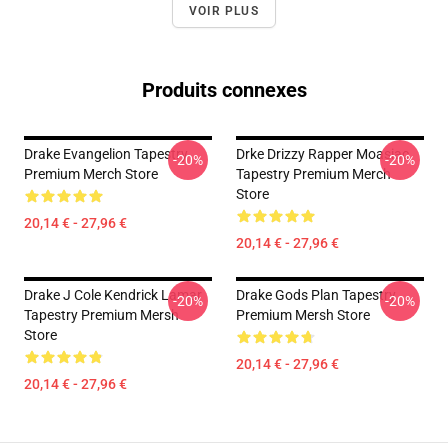
VOIR PLUS
Produits connexes
Drake Evangelion Tapestry
Drke Drizzy Rapper Moasiac
-20%
-20%
Premium Merch Store
Tapestry Premium Merch
Store
20,14 € - 27,96 €
20,14 € - 27,96 €
Drake J Cole Kendrick Lamar
Drake Gods Plan Tapestry
-20%
-20%
Tapestry Premium Mersh
Premium Mersh Store
Store
20,14 € - 27,96 €
20,14 € - 27,96 €