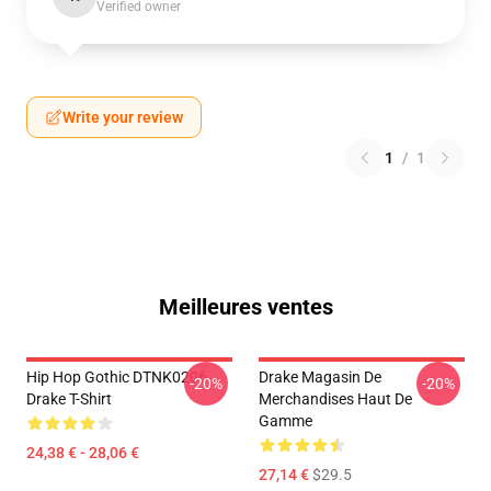
Verified owner
Write your review
1
/
1
Meilleures ventes
Hip Hop Gothic DTNK0206
Drake Magasin De
-20%
-20%
Drake T-Shirt
Merchandises Haut De
Gamme
24,38 € - 28,06 €
27,14 €
$29.5