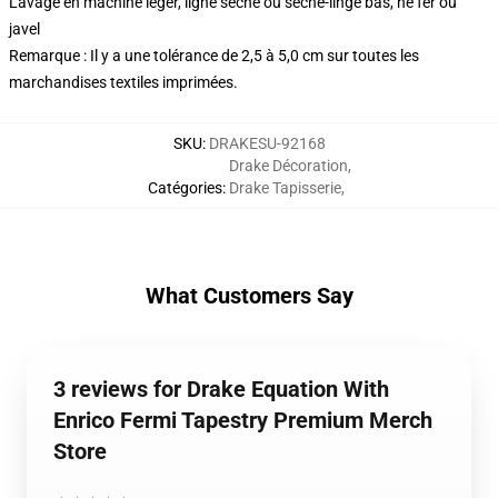
Lavage en machine léger, ligne sèche ou sèche-linge bas, ne fer ou
javel
Remarque : Il y a une tolérance de 2,5 à 5,0 cm sur toutes les
marchandises textiles imprimées.
SKU
:
DRAKESU-92168
Drake Décoration
,
Catégories
:
Drake Tapisserie
,
What Customers Say
3 reviews for Drake Equation With
Enrico Fermi Tapestry Premium Merch
Store