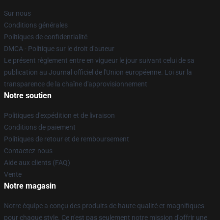
Sur nous
Conditions générales
Politiques de confidentialité
DMCA - Politique sur le droit d'auteur
Le présent règlement entre en vigueur le jour suivant celui de sa
publication au Journal officiel de l'Union européenne. Loi sur la
transparence de la chaîne d'approvisionnement
Notre soutien
Politiques d'expédition et de livraison
Conditions de paiement
Politiques de retour et de remboursement
Contactez-nous
Aide aux clients (FAQ)
Vente
Notre magasin
Notre équipe a conçu des produits de haute qualité et magnifiques
pour chaque style. Ce n'est pas seulement notre mission d'offrir une