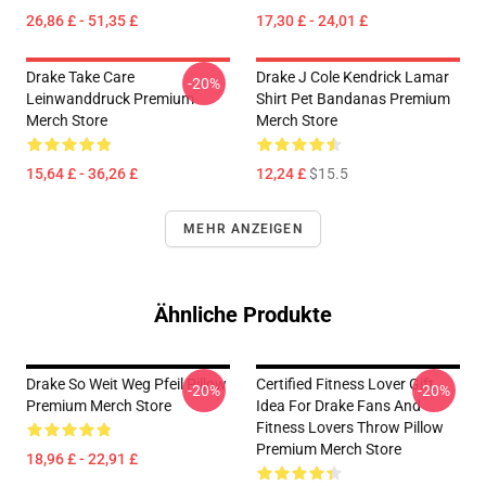
26,86 £ - 51,35 £
17,30 £ - 24,01 £
Drake Take Care
Drake J Cole Kendrick Lamar
-20%
Leinwanddruck Premium
Shirt Pet Bandanas Premium
Merch Store
Merch Store
15,64 £ - 36,26 £
12,24 £
$15.5
MEHR ANZEIGEN
Ähnliche Produkte
Drake So Weit Weg Pfeil Pillow
Certified Fitness Lover Gift
-20%
-20%
Premium Merch Store
Idea For Drake Fans And
Fitness Lovers Throw Pillow
Premium Merch Store
18,96 £ - 22,91 £