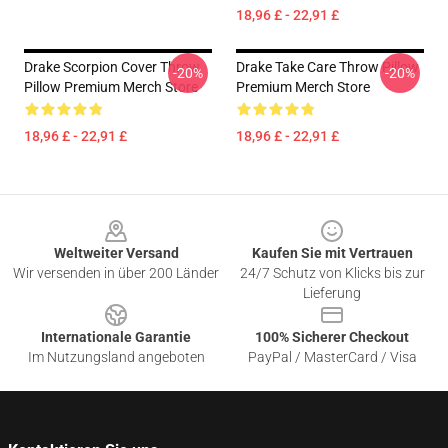
18,96 £ - 22,91 £
Drake Scorpion Cover Throw
Drake Take Care Throw Pillow
-20%
-20%
Pillow Premium Merch Store
Premium Merch Store
18,96 £ - 22,91 £
18,96 £ - 22,91 £
Footer
Weltweiter Versand
Kaufen Sie mit Vertrauen
Wir versenden in über 200 Länder
24/7 Schutz von Klicks bis zur
Lieferung
Internationale Garantie
100% Sicherer Checkout
Im Nutzungsland angeboten
PayPal / MasterCard / Visa