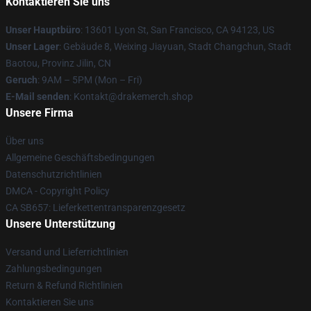
Kontaktieren Sie uns
Unser Hauptbüro
: 13601 Lyon St, San Francisco, CA 94123, US
Unser Lager
: Gebäude 8, Weixing Jiayuan, Stadt Changchun, Stadt
Baotou, Provinz Jilin, CN
Geruch
: 9AM – 5PM (Mon – Fri)
E-Mail senden
: Kontakt@drakemerch.shop
Unsere Firma
Über uns
Allgemeine Geschäftsbedingungen
Datenschutzrichtlinien
DMCA - Copyright Policy
CA SB657: Lieferkettentransparenzgesetz
Unsere Unterstützung
Versand und Lieferrichtlinien
Zahlungsbedingungen
Return & Refund Richtlinien
Kontaktieren Sie uns