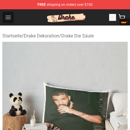
FREE
shipping on orders over $100
Drake Shop - Official Drake Merchandise Store
Open menu
Startseite
/
Drake Dekoration
/
Drake Die Säule