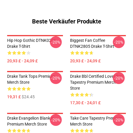
Beste Verkäufer Produkte
Hip Hop Gothic DTNK0206
Biggest Fan Coffee
-20%
-20%
Drake T-Shirt
DTNK2805 Drake T-Shirt
20,93 £ - 24,09 £
20,93 £ - 24,09 £
Drake Tank Tops Premium
Drake Bbl Certified Lover Boy
-20%
-20%
Merch Store
Tapestry Premium Merch
Store
19,31 £
$24.45
17,30 £ - 24,01 £
Drake Evangelion Blanket
Take Care Tapestry Premium
-20%
-20%
Premium Merch Store
Merch Store