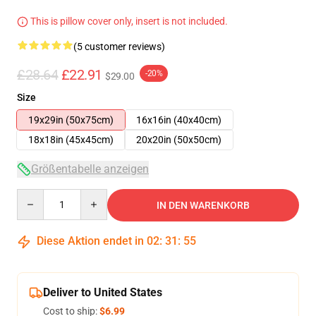
This is pillow cover only, insert is not included.
(5 customer reviews)
£28.64
£22.91
-20%
$29.00
Size
19x29in (50x75cm)
16x16in (40x40cm)
18x18in (45x45cm)
20x20in (50x50cm)
Größentabelle anzeigen
Quantity
IN DEN WARENKORB
Diese Aktion endet in
02
:
31
:
54
Deliver to United States
Cost to ship:
$6.99