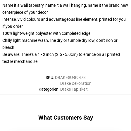
Name it a wall tapestry, name it a wall hanging, name it the brand new
centerpiece of your decor
Intense, vivid colours and advantageous line element, printed for you
if you order
100% light-weight polyester with completed edge
Chilly light machine wash, line dry or tumble dry low, don't iron or
bleach
Be aware: There's a 1 - 2 inch (2.5 - 5.0cm) tolerance on all printed
textile merchandise.
SKU
:
DRAKESU-89478
Drake Dekoration
,
Kategorien
:
Drake Tapiskeit
,
What Customers Say