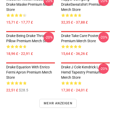
-20%
-20%
Drake Maske Premium Merch
DrakeSweatshirt Premium
Store
Merch Store
15,71 £ - 17,77 £
32,35 £ - 37,88 £
Drake Being Drake Throw
Drake Take Care Poster
-20%
-20%
Pillow Premium Merch Store
Premium Merch Store
18,96 £ - 22,91 £
15,64 £ - 36,26 £
Drake Equation With Enrico
Drake J Cole Kendrick Lamar
-20%
Fermi Apron Premium Merch
Hemd Tapestry Premium
Store
Merch Store
22,51 £
$28.5
17,30 £ - 24,01 £
MEHR ANZEIGEN