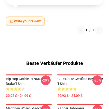
Write your review
1
/
1
Beste Verkäufer Produkte
Hip Hop Gothic DTNK0206
Cute Drake Certified Boy Lover
-20%
-20%
Drake T-Shirt
T-Shirt
20,93 £ - 24,09 £
20,93 £ - 24,09 £
Mädchen Wollen Mädchen
Rapper Jahrgang