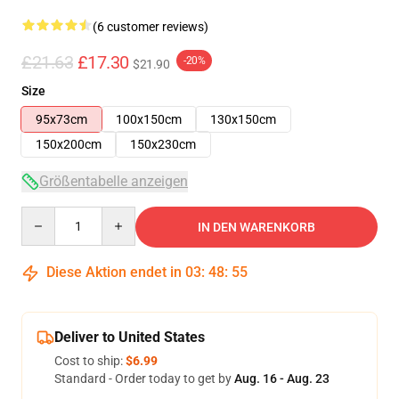
(6 customer reviews)
£21.63
£17.30
-20%
$21.90
Size
95x73cm
100x150cm
130x150cm
150x200cm
150x230cm
Größentabelle anzeigen
Quantity
IN DEN WARENKORB
Diese Aktion endet in
03
:
48
:
54
Deliver to United States
Cost to ship:
$6.99
Standard - Order today to get by
Aug. 16 - Aug. 23