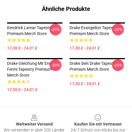
Ähnliche Produkte
Kendrick Lamar Tapestry
Drake Evangelion Tapestry
-20%
-20%
Premium Merch Store
Premium Merch Store
17,30 £ - 24,01 £
17,30 £ - 24,01 £
Drake Gleichung Mit Enrico
Drake Sein Drake Tapestry
-20%
-20%
Fermi Tapestry Premium
Premium Merch Store
Merch Store
17,30 £ - 24,01 £
17,30 £ - 24,01 £
Footer
Weltweiter Versand
Kaufen Sie mit Vertrauen
Wir versenden in über 200 Länder
24/7 Schutz von Klicks bis zur