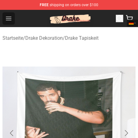
FREE
shipping on orders over $100
Drake Shop - Official Drake Merchandise Store
Open menu
Startseite
/
Drake Dekoration
/
Drake Tapiskeit