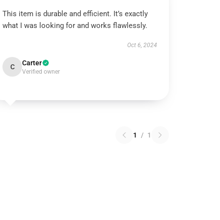
This item is durable and efficient. It’s exactly
what I was looking for and works flawlessly.
Oct 6, 2024
Carter
C
Verified owner
1
/
1