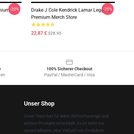
-20%
-20%
mium
Drake J Cole Kendrick Lamar Legging
Premium Merch Store
22,87 £
$28.95
e
100% Sicherer Checkout
ten
PayPal / MasterCard / Visa
Unser Shop
Unser Team hat für jeden Stil hochwertige und
schöne Produkte entwickelt. Es ist nicht nur
unsere Mission, eine Vielzahl von Produkten