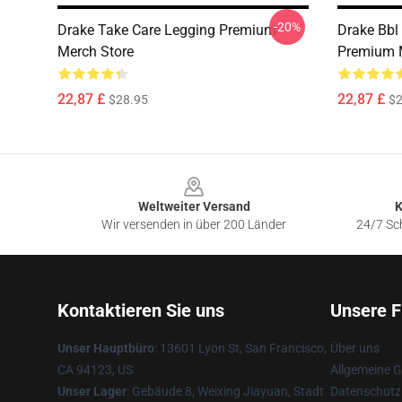
-20%
Drake Take Care Legging Premium
Drake Bbl 
Merch Store
Premium 
22,87 £
22,87 £
$28.95
$2
Footer
Weltweiter Versand
K
Wir versenden in über 200 Länder
24/7 Sch
Kontaktieren Sie uns
Unsere F
Unser Hauptbüro
: 13601 Lyon St, San Francisco,
Über uns
CA 94123, US
Allgemeine 
Unser Lager
: Gebäude 8, Weixing Jiayuan, Stadt
Datenschutzr