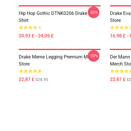
-20%
Hip Hop Gothic DTNK0206 Drake T-
Drake Eva
Shirt
Store
20,93 £ - 24,09 £
16,98 £ - 
-20%
Drake Meme Legging Premium Merch
Der Mann 
Store
Merch Sto
22,87 £
22,87 £
$28.95
$2