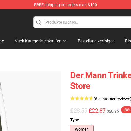
FREE
shipping on orders over $100
op
Nach Kategorie einkaufen
Bestellung verfolgen
Bl
Der Mann Trink
Store
(6 customer reviews
£28.59
£22.87
-20%
$28.95
Type
Women