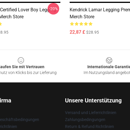
-20%
Certified Lover Boy Legging
Kendrick Lamar Legging Pre
Merch Store
Merch Store
22,87 £
8.95
$28.95
aufen Sie mit Vertrauen
Internationale Garanti
utz von Klicks bis zur Lieferung
Im Nutzungsland angebo
irma
Unsere Unterstützung
Versand und Lieferrichtlinien
Geschäftsbedingungen
Zahlungsbedingungen
ichtlinien
Return & Refund Richtlinien