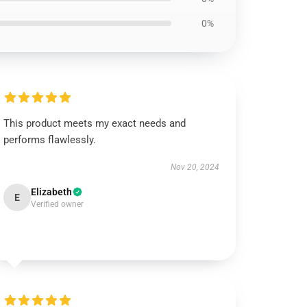
0%
This product meets my exact needs and
performs flawlessly.
Nov 20, 2024
Elizabeth
E
Verified owner