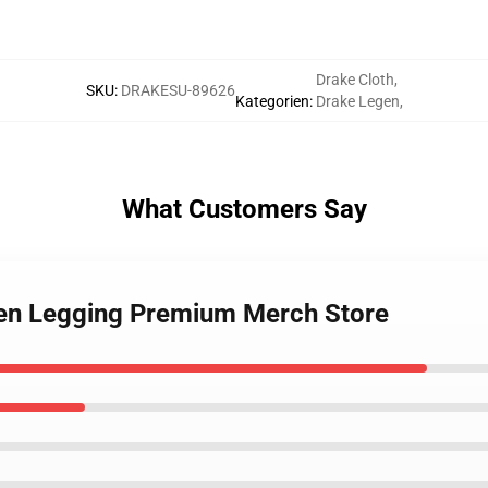
Drake Cloth
,
SKU
:
DRAKESU-89626
Kategorien
:
Drake Legen
,
What Customers Say
ken Legging Premium Merch Store