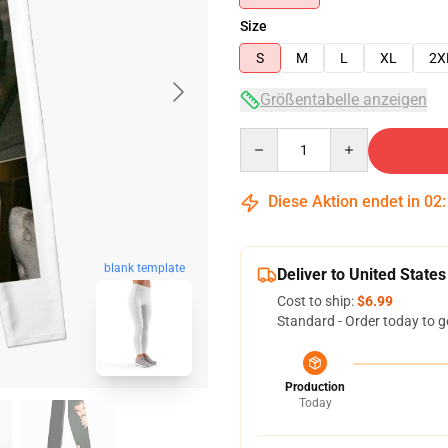
Size
S
M
L
XL
2X
Größentabelle anzeigen
Quantity
Diese Aktion endet in
02
blank template
Deliver to United States
Cost to ship:
$6.99
Standard - Order today to g
Production
Today