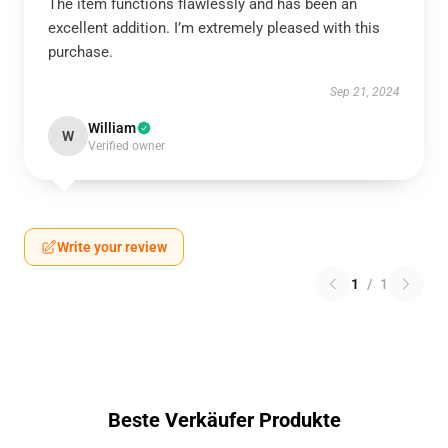
The item functions flawlessly and has been an
excellent addition. I’m extremely pleased with this
purchase.
Sep 21, 2024
William
W
Verified owner
Write your review
1
/
1
Beste Verkäufer Produkte