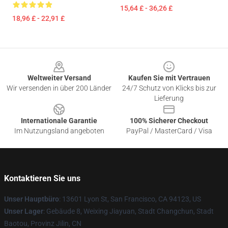
15,64 £ - 36,26 £
18,96 £ - 22,91 £
Footer
Weltweiter Versand
Kaufen Sie mit Vertrauen
Wir versenden in über 200 Länder
24/7 Schutz von Klicks bis zur
Lieferung
Internationale Garantie
100% Sicherer Checkout
Im Nutzungsland angeboten
PayPal / MasterCard / Visa
Kontaktieren Sie uns
Unser Hauptbüro
: 13601 Lyon St, San Francisco, CA 94123, US
Unser Lager
: Gebäude 8, Weixing Jiayuan, Stadt Changchun, Stadt
Baotou, Provinz Jilin, CN