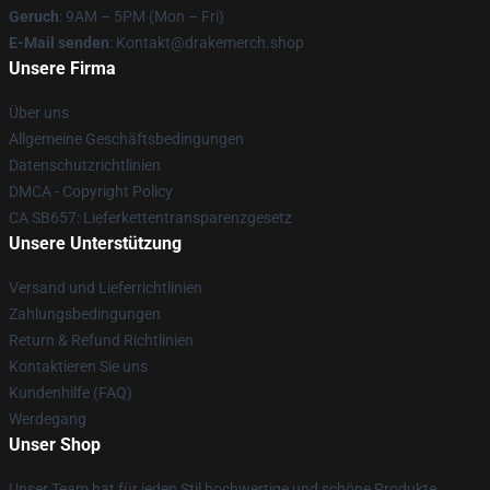
Geruch
: 9AM – 5PM (Mon – Fri)
E-Mail senden
: Kontakt@drakemerch.shop
Unsere Firma
Über uns
Allgemeine Geschäftsbedingungen
Datenschutzrichtlinien
DMCA - Copyright Policy
CA SB657: Lieferkettentransparenzgesetz
Unsere Unterstützung
Versand und Lieferrichtlinien
Zahlungsbedingungen
Return & Refund Richtlinien
Kontaktieren Sie uns
Kundenhilfe (FAQ)
Werdegang
Unser Shop
Unser Team hat für jeden Stil hochwertige und schöne Produkte