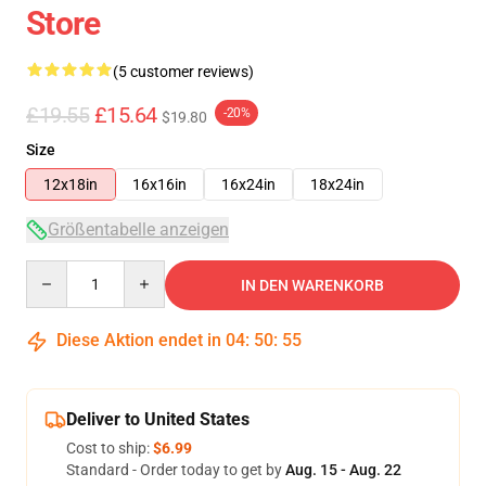
Store
(5 customer reviews)
£19.55
£15.64
-20%
$19.80
Size
12x18in
16x16in
16x24in
18x24in
Größentabelle anzeigen
Quantity
IN DEN WARENKORB
Diese Aktion endet in
04
:
50
:
54
Deliver to United States
Cost to ship:
$6.99
Standard - Order today to get by
Aug. 15 - Aug. 22