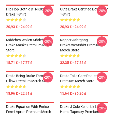
Hip Hop Gothic DTNK0206
Cute Drake Certified Boy Lover
-20%
-20%
Drake T-Shirt
T-Shirt
20,93 £ - 24,09 £
20,93 £ - 24,09 £
Mädchen Wollen Mädchen
Rapper Jahrgang
-20%
-20%
Drake Maske Premium Merch
DrakeSweatshirt Premium
Store
Merch Store
15,71 £ - 17,77 £
32,35 £ - 37,88 £
Drake Being Drake Throw
Drake Take Care Poster
-20%
-20%
Pillow Premium Merch Store
Premium Merch Store
18,96 £ - 22,91 £
15,64 £ - 36,26 £
Drake Equation With Enrico
Drake J Cole Kendrick Lamar
-20%
Fermi Apron Premium Merch
Hemd Tapestry Premium