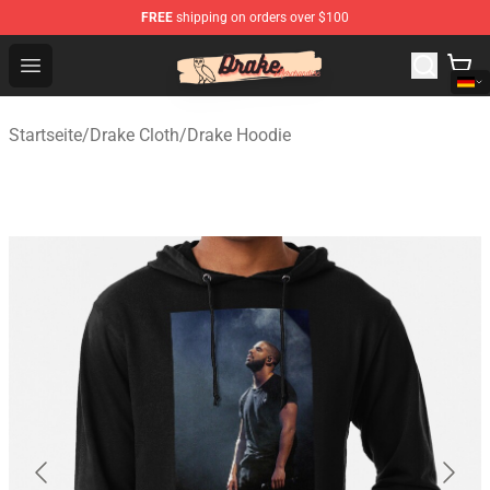
FREE
shipping on orders over $100
Drake Shop - Official Drake Merchandise Store
Open menu
Startseite
/
Drake Cloth
/
Drake Hoodie