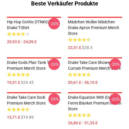
Beste Verkäufer Produkte
Hip Hop Gothic DTNK0206
Mädchen Wollen Mädchen
-20%
Drake T-Shirt
Drake Apron Premium Merch
Store
20,93 £ - 24,09 £
22,51 £
$28.5
Drake Gods Plan Tank Tops
Drake Take Care Shower
-20%
-20%
Premium Merch Store
Curtain Premium Merch Store
19,31 £
$24.45
30,61 £ - 36,10 £
Drake Take Care Sock
Drake Equation With Enrico
-20%
-20%
Premium Merch Store
Fermi Blanket Premium Merch
Store
15,71 £
$19.89
26,86 £ - 51,35 £