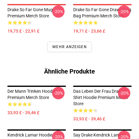
Drake So Far Gone Mug
Drake So Far Gone Drawstring
-20%
-20%
Premium Merch Store
Bag Premium Merch Store
19,75 £ - 22,91 £
19,71 £ - 23,66 £
MEHR ANZEIGEN
Ähnliche Produkte
Der Mann Trinken Hoodie
Das Leben Der Frau Drake T-
-20%
-20%
Premium Merch Store
Shirt Hoodie Premium Merch
Store
33,93 £ - 39,46 £
33,93 £ - 39,46 £
Kendrick Lamar Hoodie
Say Drake Kendrick Lamar
-20%
-20%