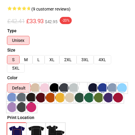
(9 customer reviews)
£42.41
£33.93
-20%
$42.95
Type
Unisex
Size
S
M
L
XL
2XL
3XL
4XL
5XL
Color
Default
Print Location