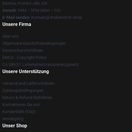
Baotou, Provinz Jilin, CN
Geruch
: 9AM – 5PM (Mon – Fri)
E-Mail senden
: Kontakt@drakemerch.shop
Unsere Firma
Über uns
Allgemeine Geschäftsbedingungen
Datenschutzrichtlinien
DMCA - Copyright Policy
CA SB657: Lieferkettentransparenzgesetz
Unsere Unterstützung
Versand und Lieferrichtlinien
Zahlungsbedingungen
Return & Refund Richtlinien
Kontaktieren Sie uns
Kundenhilfe (FAQ)
Werdegang
Unser Shop