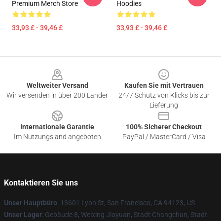
Premium Merch Store
Hoodies
33,93 £ - 39,46 £
33,93 £ - 39,46 £
Footer
Weltweiter Versand
Kaufen Sie mit Vertrauen
Wir versenden in über 200 Länder
24/7 Schutz von Klicks bis zur
Lieferung
Internationale Garantie
100% Sicherer Checkout
Im Nutzungsland angeboten
PayPal / MasterCard / Visa
Kontaktieren Sie uns
Unser Hauptbüro
: 13601 Lyon St, San Francisco, CA 94123, US
Unser Lager
: Gebäude 8, Weixing Jiayuan, Stadt Changchun, Stadt