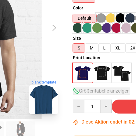
Color
Default
Size
S
M
L
XL
2X
Print Location
blank template
Größentabelle anzeigen
Quantity
Diese Aktion endet in
02