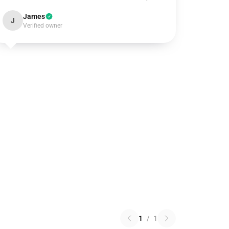
James
J
Verified owner
1
/
1