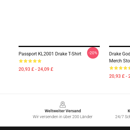
-20%
Passport KL2001 Drake T-Shirt
Drake God
Merch Sto
20,93 £ - 24,09 £
20,93 £ - 
Footer
Weltweiter Versand
K
Wir versenden in über 200 Länder
24/7 Sch