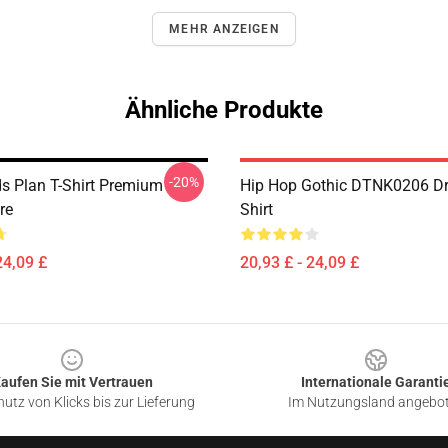
MEHR ANZEIGEN
Ähnliche Produkte
-20%
s Plan T-Shirt Premium
Hip Hop Gothic DTNK0206 Dr
re
Shirt
24,09 £
20,93 £ - 24,09 £
aufen Sie mit Vertrauen
Internationale Garanti
utz von Klicks bis zur Lieferung
Im Nutzungsland angebo