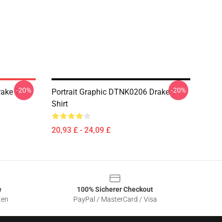
-20%
-20%
ake T-
Portrait Graphic DTNK0206 Drake T-
Shirt
20,93 £ - 24,09 £
e
100% Sicherer Checkout
ten
PayPal / MasterCard / Visa