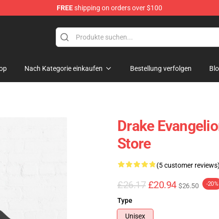
FREE
shipping on orders over $100
op
Nach Kategorie einkaufen
Bestellung verfolgen
Bl
Drake Evangelio
Store
(5 customer reviews
£26.17
£20.94
-20%
$26.50
Type
Unisex