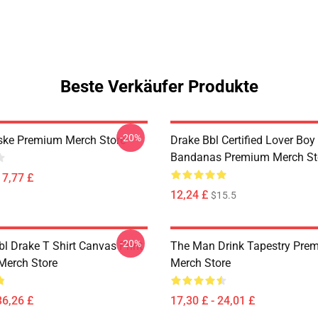
Beste Verkäufer Produkte
-20%
ske Premium Merch Store
Drake Bbl Certified Lover Boy
Bandanas Premium Merch St
17,77 £
12,24 £
$15.5
-20%
l Drake T Shirt Canvas Print
The Man Drink Tapestry Pre
Merch Store
Merch Store
36,26 £
17,30 £ - 24,01 £