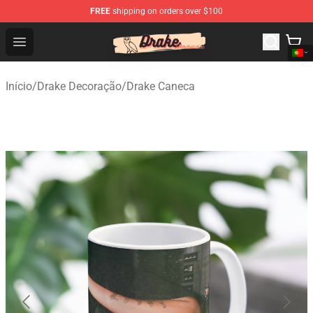
FREE
shipping on orders over $100
Drake Shop - Official Drake Merchandise Store
Open menu
Início
/
Drake Decoração
/
Drake Caneca