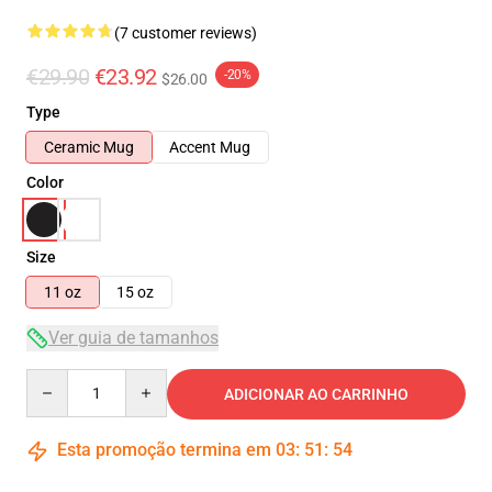
(7 customer reviews)
€29.90
€23.92
-20%
$26.00
Type
Ceramic Mug
Accent Mug
Color
Size
11 oz
15 oz
Ver guia de tamanhos
Quantity
ADICIONAR AO CARRINHO
Esta promoção termina em
03
:
51
:
53