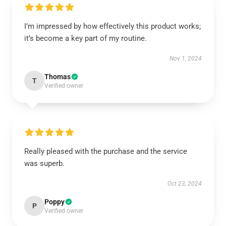
I’m impressed by how effectively this product works;
it’s become a key part of my routine.
Nov 1, 2024
Thomas
T
Verified owner
Really pleased with the purchase and the service
was superb.
Oct 23, 2024
Poppy
P
Verified owner