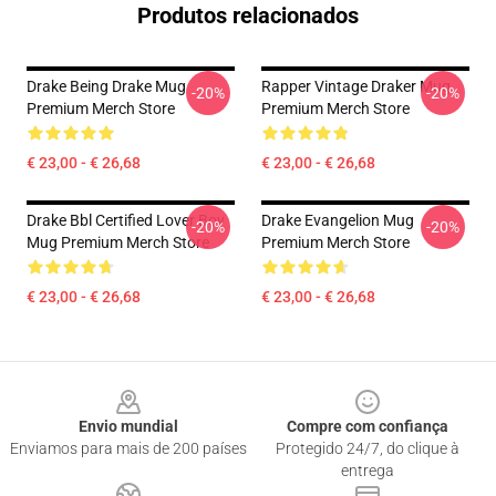
Produtos relacionados
Drake Being Drake Mug
Rapper Vintage Draker Mug
-20%
-20%
Premium Merch Store
Premium Merch Store
€ 23,00 - € 26,68
€ 23,00 - € 26,68
Drake Bbl Certified Lover Boy
Drake Evangelion Mug
-20%
-20%
Mug Premium Merch Store
Premium Merch Store
€ 23,00 - € 26,68
€ 23,00 - € 26,68
Footer
Envio mundial
Compre com confiança
Enviamos para mais de 200 países
Protegido 24/7, do clique à
entrega