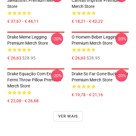
Sweatshirt Premium Merch
Canvas Imprimir Premium
Store
Merch Store
€ 37,67 - € 44,11
€ 18,21 - € 42,22
Drake Meme Legging
O Homem Beber Legging
-20%
-20%
Premium Merch Store
Premium Merch Store
€ 26,63
$28.95
€ 26,63
$28.95
Drake Equação Com Enrico
Drake So Far Gone Bucket Hat
-20%
-20%
Fermi Throw Pillow Premium
Premium Merch Store
Merch Store
€ 19,78 - € 21,16
€ 22,08 - € 26,68
VER MAIS