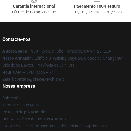
Garantia internacional
Pagamento 100% seguro
Oferecido no país de uso
PayPal / MasterCard / Visa
Contacte-nos
A nossa sede
: 13601 Lyon St, São Francisco, CA 94123, EUA
Nosso Armazém
: Edifício 8, Weixing Jiayuan, Cidade de Changchun,
Cidade de Baotou, Província de Jilin, CN
Hour
: 9AM – 5PM (Mon – Fri)
Email
: contato@drakeMerch.shop
Nossa empresa
Sobre nós
Termos e Condições
Políticas de privacidade
DMCA - Política de Direitos Autorais
CA SB657: Lei de Transparência de Cadeia de Suprimentos