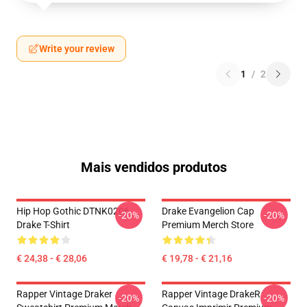
Write your review
1
/
2
Mais vendidos produtos
Hip Hop Gothic DTNK0206
Drake Evangelion Cap
-20%
-20%
Drake T-Shirt
Premium Merch Store
€ 24,38 - € 28,06
€ 19,78 - € 21,16
Rapper Vintage Draker
Rapper Vintage DrakeR
-20%
-20%