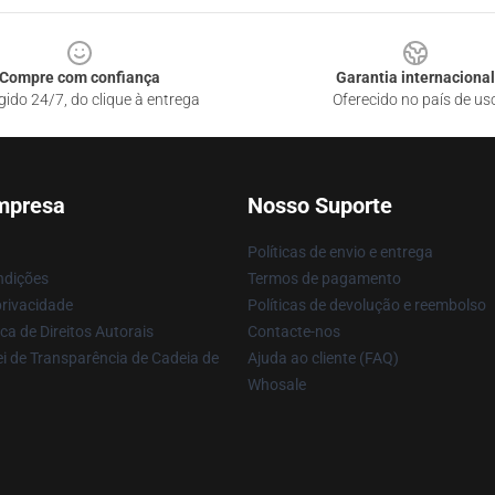
Compre com confiança
Garantia internacional
gido 24/7, do clique à entrega
Oferecido no país de us
mpresa
Nosso Suporte
Políticas de envio e entrega
ndições
Termos de pagamento
privacidade
Políticas de devolução e reembolso
ca de Direitos Autorais
Contacte-nos
i de Transparência de Cadeia de
Ajuda ao cliente (FAQ)
Whosale