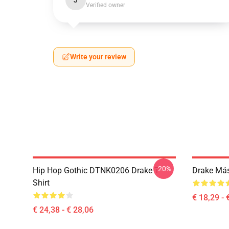
J
Verified owner
Write your review
-20%
Hip Hop Gothic DTNK0206 Drake T-
Drake Más
Shirt
€ 18,29 - 
€ 24,38 - € 28,06