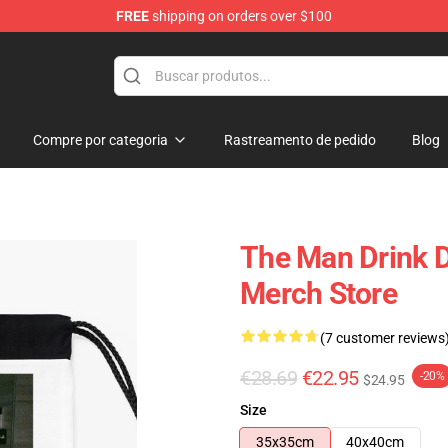
FREE
shipping on orders over $100
Compre por categoria
Rastreamento de pedido
Blog
The Man Drink 
Merch Store
(7 customer reviews
€28.69
€22.95
-20%
$24.95
Size
35x35cm
40x40cm