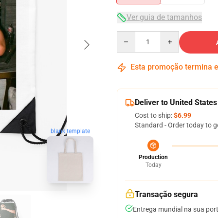
Ver guia de tamanhos
Quantity
Esta promoção termina
Deliver to United States
Cost to ship:
$6.99
Standard - Order today to g
blank template
Production
Today
Transação segura
Entrega mundial na sua por