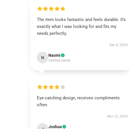
The item looks fantastic and feels durable. It’s
exactly what I was looking for and fits my
needs perfectly.
Dec 8, 2024
Naomi
N
Verified owner
Eye-catching design, receives compliments
often.
Nov 12, 2024
Joshua