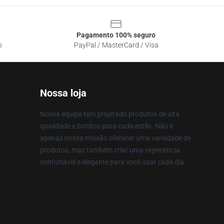
Pagamento 100% seguro
o
PayPal / MasterCard / Visa
Nossa loja
Nossa equipe tem projetado produtos de alta
qualidade e bonitos para cada estilo. Não é
apenas nossa missão oferecer uma variedade de
produtos, mas também criar uma experiência
confortável e elegante para você usar cada dia.