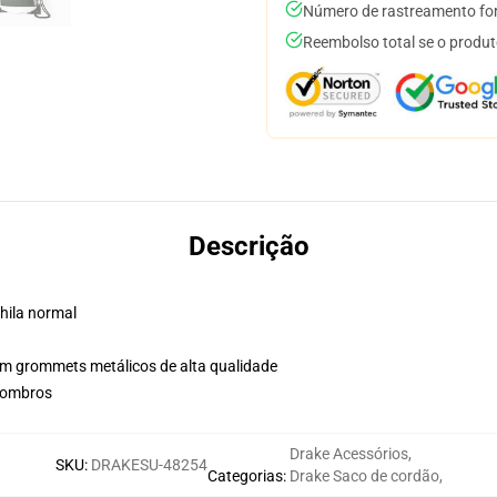
Número de rastreamento for
Reembolso total se o produt
Descrição
chila normal
com grommets metálicos de alta qualidade
s ombros
Drake Acessórios
,
SKU
:
DRAKESU-48254
Categorias
:
Drake Saco de cordão
,