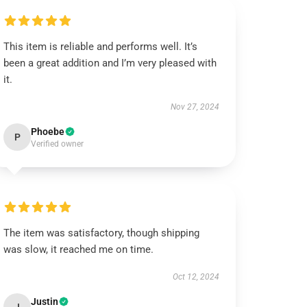
This item is reliable and performs well. It’s
been a great addition and I’m very pleased with
it.
Nov 27, 2024
Phoebe
P
Verified owner
The item was satisfactory, though shipping
was slow, it reached me on time.
Oct 12, 2024
Justin