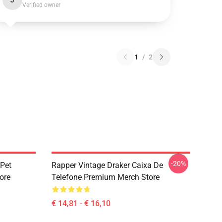
J
Verified owner
1
/
2
-20%
 Pet
Rapper Vintage Draker Caixa De
ore
Telefone Premium Merch Store
€ 14,81 - € 16,10