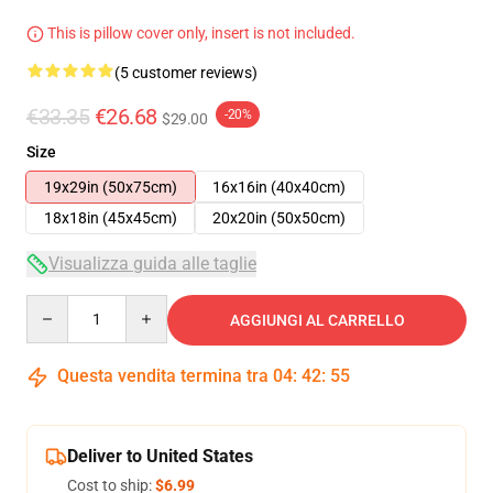
This is pillow cover only, insert is not included.
(5 customer reviews)
€33.35
€26.68
-20%
$29.00
Size
19x29in (50x75cm)
16x16in (40x40cm)
18x18in (45x45cm)
20x20in (50x50cm)
Visualizza guida alle taglie
Quantity
AGGIUNGI AL CARRELLO
Questa vendita termina tra
04
:
42
:
54
Deliver to United States
Cost to ship:
$6.99