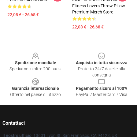
Fitness Lovers Throw Pillow
Premium Merch Store
22,08 € - 26,68 €
22,08 € - 26,68 €
Footer
Spedizione mondiale
Acquista in tutta sicurezza
Spediamo in oltre 200 paesi
Protetto 24/7 dai clic alla
consegna
Garanzia internazionale
Pagamento sicuro al 100%
Offerto nel paese di utilizzo
PayPal / MasterCard / Visa
Contattaci
Il nostro ufficio
: 13601 Lyon St, San Francisco, CA 94123, US