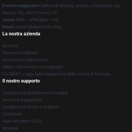
Il nostro magazzino
: Edificio 8, Weixing Jiayuan, Changchun City,
Baotou City, Jilin Province, CN
Orario
: 9AM – 5PM (Mon – Fri)
Email
: contattidrakemerch.shop
La nostra azienda
Su di noi
Termini e condizioni
Informativa sulla privacy
DMCA - Informativa sul copyright
CA SB657: Legge sulla trasparenza della catena di fornitura
Il nostro supporto
Condizioni di spedizione e consegna
Termini di pagamento
Condizioni di ritorno e rimborso
Contattaci
Aiuto del cliente (FAQ)
Whosale