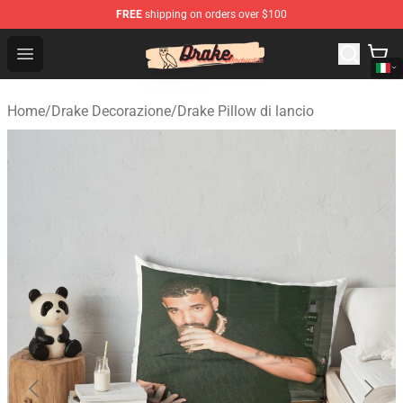
FREE
shipping on orders over $100
Drake Shop - Official Drake Merchandise Store
Open menu
Home
/
Drake Decorazione
/
Drake Pillow di lancio