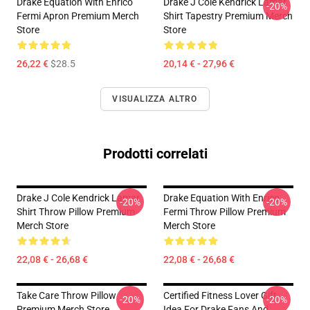
Drake Equation With Enrico
Drake J Cole Kendrick Lamar
-20%
Fermi Apron Premium Merch
Shirt Tapestry Premium Merch
Store
Store
26,22 €
$28.5
20,14 € - 27,96 €
VISUALIZZA ALTRO
Prodotti correlati
Drake J Cole Kendrick Lamar
Drake Equation With Enrico
-20%
-20%
Shirt Throw Pillow Premium
Fermi Throw Pillow Premium
Merch Store
Merch Store
22,08 € - 26,68 €
22,08 € - 26,68 €
Take Care Throw Pillow
Certified Fitness Lover Gift
-20%
-20%
Premium Merch Store
Idea For Drake Fans And