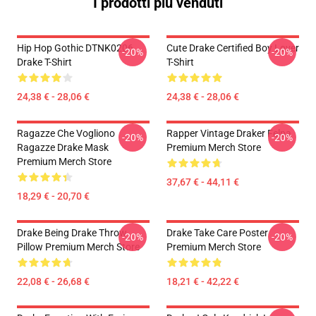
I prodotti più venduti
Hip Hop Gothic DTNK0206
Cute Drake Certified Boy Lover
-20%
-20%
Drake T-Shirt
T-Shirt
24,38 € - 28,06 €
24,38 € - 28,06 €
Ragazze Che Vogliono
Rapper Vintage Draker Felpa
-20%
-20%
Ragazze Drake Mask
Premium Merch Store
Premium Merch Store
37,67 € - 44,11 €
18,29 € - 20,70 €
Drake Being Drake Throw
Drake Take Care Poster
-20%
-20%
Pillow Premium Merch Store
Premium Merch Store
22,08 € - 26,68 €
18,21 € - 42,22 €