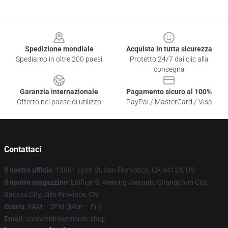
Footer
Spedizione mondiale
Acquista in tutta sicurezza
Spediamo in oltre 200 paesi
Protetto 24/7 dai clic alla
consegna
Garanzia internazionale
Pagamento sicuro al 100%
Offerto nel paese di utilizzo
PayPal / MasterCard / Visa
Contattaci
Il nostro ufficio
: 13601 Lyon St, San Francisco, CA 94123, US
Il nostro magazzino
: Edificio 8, Weixing Jiayuan, Changchun City,
Baotou City, Jilin Province, CN
Orario
: 9AM – 5PM (Mon – Fri)
Email
: contattidrakemerch.shop