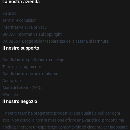
La nostra azienda
Su di noi
Termini e condizioni
Informativa sulla privacy
DMCA - Informativa sul copyright
CA SB657: Legge sulla trasparenza della catena di fornitura
Il nostro supporto
Condizioni di spedizione e consegna
Termini di pagamento
Condizioni di ritorno e rimborso
Contattaci
Aiuto del cliente (FAQ)
Whosale
Il nostro negozio
Il nostro team ha progettato prodotti di alta qualità e belli per ogni
stile. Non è solo la nostra missione offrire una varietà di prodotti, ma
anche per creare un'esperienza confortevole ed elegante per indossare