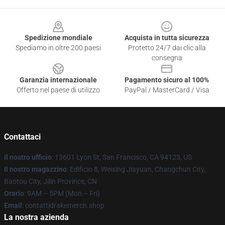
Footer
Spedizione mondiale
Acquista in tutta sicurezza
Spediamo in oltre 200 paesi
Protetto 24/7 dai clic alla
consegna
Garanzia internazionale
Pagamento sicuro al 100%
Offerto nel paese di utilizzo
PayPal / MasterCard / Visa
Contattaci
Il nostro ufficio
: 13601 Lyon St, San Francisco, CA 94123, US
Il nostro magazzino
: Edificio 8, Weixing Jiayuan, Changchun City,
Baotou City, Jilin Province, CN
Orario
: 9AM – 5PM (Mon – Fri)
Email
: contattidrakemerch.shop
La nostra azienda