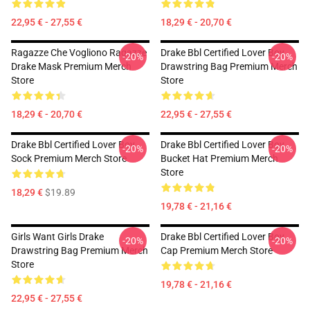
22,95 € - 27,55 €
18,29 € - 20,70 €
Ragazze Che Vogliono Ragazze
Drake Bbl Certified Lover Boy
-20%
-20%
Drake Mask Premium Merch
Drawstring Bag Premium Merch
Store
Store
18,29 € - 20,70 €
22,95 € - 27,55 €
Drake Bbl Certified Lover Boy
Drake Bbl Certified Lover Boy
-20%
-20%
Sock Premium Merch Store
Bucket Hat Premium Merch
Store
18,29 €
$19.89
19,78 € - 21,16 €
Girls Want Girls Drake
Drake Bbl Certified Lover Boy
-20%
-20%
Drawstring Bag Premium Merch
Cap Premium Merch Store
Store
19,78 € - 21,16 €
22,95 € - 27,55 €