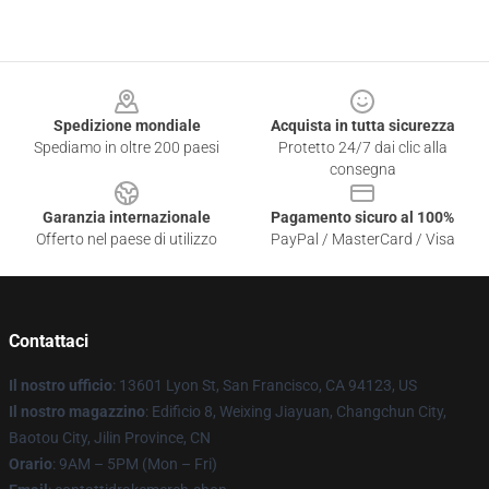
Footer
Spedizione mondiale
Acquista in tutta sicurezza
Spediamo in oltre 200 paesi
Protetto 24/7 dai clic alla
consegna
Garanzia internazionale
Pagamento sicuro al 100%
Offerto nel paese di utilizzo
PayPal / MasterCard / Visa
Contattaci
Il nostro ufficio
: 13601 Lyon St, San Francisco, CA 94123, US
Il nostro magazzino
: Edificio 8, Weixing Jiayuan, Changchun City,
Baotou City, Jilin Province, CN
Orario
: 9AM – 5PM (Mon – Fri)