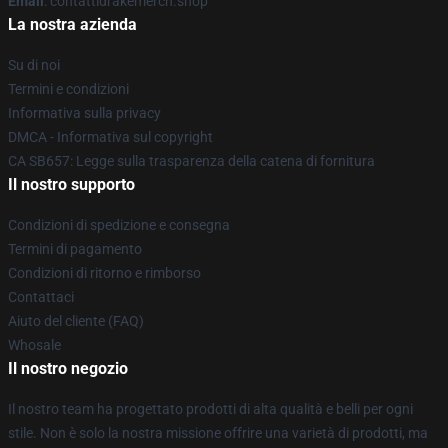
Email
: contattidrakemerch.shop
La nostra azienda
Su di noi
Termini e condizioni
Informativa sulla privacy
DMCA - Informativa sul copyright
CA SB657: Legge sulla trasparenza della catena di fornitura
Il nostro supporto
Condizioni di spedizione e consegna
Termini di pagamento
Condizioni di ritorno e rimborso
Contattaci
Aiuto del cliente (FAQ)
Whosale
Il nostro negozio
Il nostro team ha progettato prodotti di alta qualità e belli per ogni
stile. Non è solo la nostra missione offrire una varietà di prodotti, ma