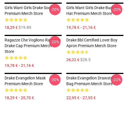
Girls Want Girls Drake Sock
Girls Want Girls Drake Bucket
-20%
-20%
Premium Merch Store
Hat Premium Merch Store
18,29 €
$19.89
19,78 € - 21,16 €
Ragazze Che Vogliono Ragazze
Drake Bbl Certified Lover Boy
-20%
Drake Cap Premium Merch
Apron Premium Merch Store
Store
26,22 €
$28.5
19,78 € - 21,16 €
Drake Evangelion Mask
Drake Evangelion Drawstring
-20%
-20%
Premium Merch Store
Bag Premium Merch Store
18,29 € - 20,70 €
22,95 € - 27,55 €