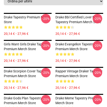
Drake Tapestry Premium Merch
Drake Bbl Certified Lover Boy
-20%
-20%
Store
Tapestry Premium Merch Store
20,14 € - 27,96 €
20,14 € - 27,96 €
Girls Want Girls Drake Tapestry
Drake Evangelion Tapestry
-20%
-20%
Premium Merch Store
Premium Merch Store
20,14 € - 27,96 €
20,14 € - 27,96 €
Drake Scorpion Cover Tapestry
Rapper Vintage Draker Tapestry
-20%
-20%
Premium Merch Store
Premium Merch Store
20,14 € - 27,96 €
20,14 € - 27,96 €
Drake Gods Plan Tapestry
Drake Meme Tapestry Premium
-20%
-20%
Premium Merch Store
Merch Store