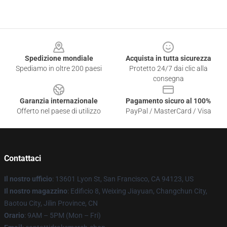
Footer
Spedizione mondiale
Acquista in tutta sicurezza
Spediamo in oltre 200 paesi
Protetto 24/7 dai clic alla
consegna
Garanzia internazionale
Pagamento sicuro al 100%
Offerto nel paese di utilizzo
PayPal / MasterCard / Visa
Contattaci
Il nostro ufficio
: 13601 Lyon St, San Francisco, CA 94123, US
Il nostro magazzino
: Edificio 8, Weixing Jiayuan, Changchun City,
Baotou City, Jilin Province, CN
Orario
: 9AM – 5PM (Mon – Fri)