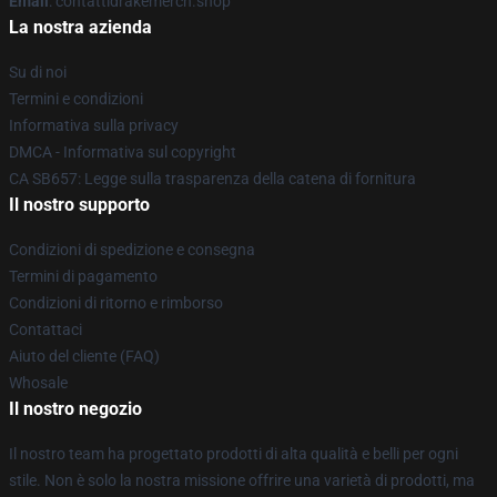
Email
: contattidrakemerch.shop
La nostra azienda
Su di noi
Termini e condizioni
Informativa sulla privacy
DMCA - Informativa sul copyright
CA SB657: Legge sulla trasparenza della catena di fornitura
Il nostro supporto
Condizioni di spedizione e consegna
Termini di pagamento
Condizioni di ritorno e rimborso
Contattaci
Aiuto del cliente (FAQ)
Whosale
Il nostro negozio
Il nostro team ha progettato prodotti di alta qualità e belli per ogni
stile. Non è solo la nostra missione offrire una varietà di prodotti, ma