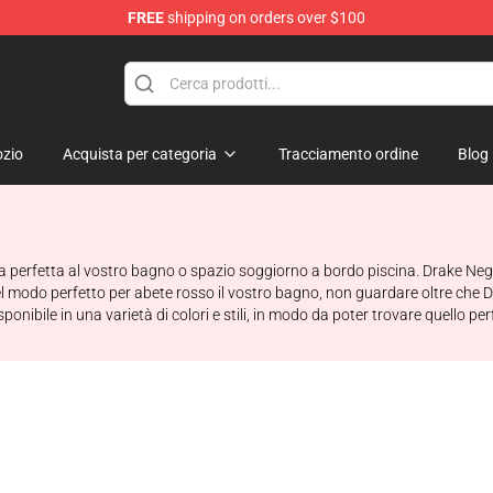
FREE
shipping on orders over $100
zio
Acquista per categoria
Tracciamento ordine
Blog
 perfetta al vostro bagno o spazio soggiorno a bordo piscina. Drake Negoz
a del modo perfetto per abete rosso il vostro bagno, non guardare oltre ch
ibile in una varietà di colori e stili, in modo da poter trovare quello per