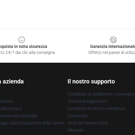
cquista in tutta sicurezza
Garanzia internazional
to 24/7 dai clic alla consegna
Offerto nel paese di utiliz
a azienda
Il nostro supporto
Condizioni di spedizione e consegna
dizioni
Termini di pagamento
ulla privacy
Condizioni di ritorno e rimborso
mativa sul copyright
Contattaci
gge sulla trasparenza della catena
Aiuto del cliente (FAQ)
Whosale