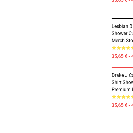
35,65 € - 
Lesbian Bb
Shower Cu
Merch Sto
35,65 € - 
Drake J C
Shirt Sho
Premium 
35,65 € - 