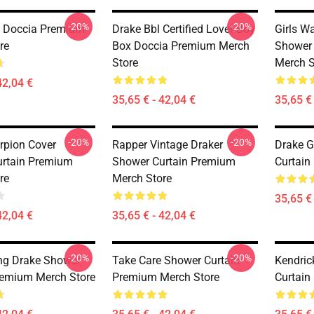
-20%
-20%
x Doccia Premium
Drake Bbl Certified Lover Boy
Girls Wa
re
Box Doccia Premium Merch
Shower 
Store
Merch S
42,04 €
35,65 € - 42,04 €
35,65 € 
-20%
-20%
rpion Cover
Rapper Vintage Draker
Drake G
rtain Premium
Shower Curtain Premium
Curtain
re
Merch Store
35,65 € 
42,04 €
35,65 € - 42,04 €
-20%
-20%
ng Drake Shower
Take Care Shower Curtain
Kendric
remium Merch Store
Premium Merch Store
Curtain