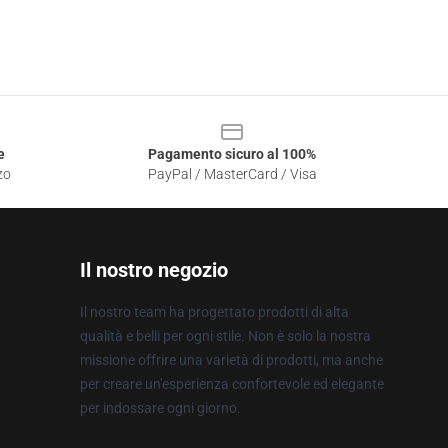
e
Pagamento sicuro al 100%
zo
PayPal / MasterCard / Visa
Il nostro negozio
Il nostro team ha progettato prodotti di alta
qualità e belli per ogni stile. Non è solo la nostra
missione offrire una varietà di prodotti, ma anche
per creare un'esperienza confortevole ed elegante
per indossare ogni giorno.