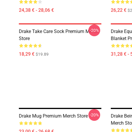
24,38 € - 28,06 €
26,22 €
$2
-20%
Drake Take Care Sock Premium Merch
Drake Equ
Store
Blanket P
18,29 €
31,28 € - 
$19.89
-20%
Drake Mug Premium Merch Store
Drake Be
Merch Sto
23,00 € - 26,68 €