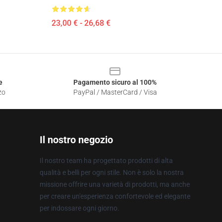
23,00 € - 26,68 €
e
Pagamento sicuro al 100%
zo
PayPal / MasterCard / Visa
Il nostro negozio
Il nostro team ha progettato prodotti di alta
qualità e belli per ogni stile. Non è solo la nostra
missione offrire una varietà di prodotti, ma anche
per creare un'esperienza confortevole ed elegante
per indossare ogni giorno.