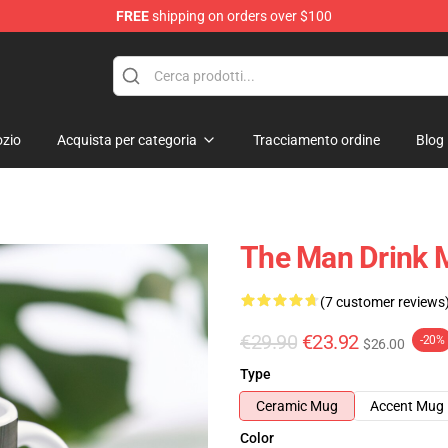
FREE
shipping on orders over $100
zio
Acquista per categoria
Tracciamento ordine
Blog
The Man Drink 
(7 customer reviews
€29.90
€23.92
-20%
$26.00
Type
Ceramic Mug
Accent Mug
Color