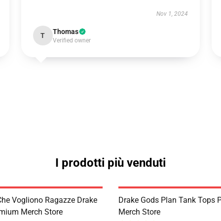
Nov 1, 2024
Thomas
T
Verified owner
I prodotti più venduti
he Vogliono Ragazze Drake
Drake Gods Plan Tank Tops 
mium Merch Store
Merch Store