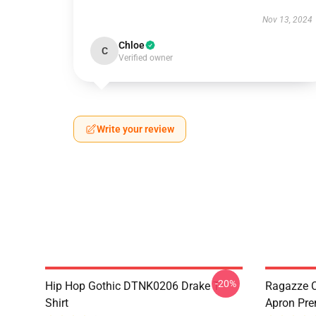
Nov 13, 2024
Chloe
C
Verified owner
Write your review
-20%
Hip Hop Gothic DTNK0206 Drake T-
Ragazze C
Shirt
Apron Pre