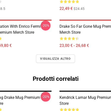
22,49 €
8.5
$24.45
-20%
ation With Enrico Fermi
Drake So Far Gone Mug Pre
remium Merch Store
Merch Store
59,80 €
23,00 € - 26,68 €
VISUALIZZA ALTRO
Prodotti correlati
-20%
ing Drake Mug Premium
Kendrick Lamar Mug Premiu
re
Store