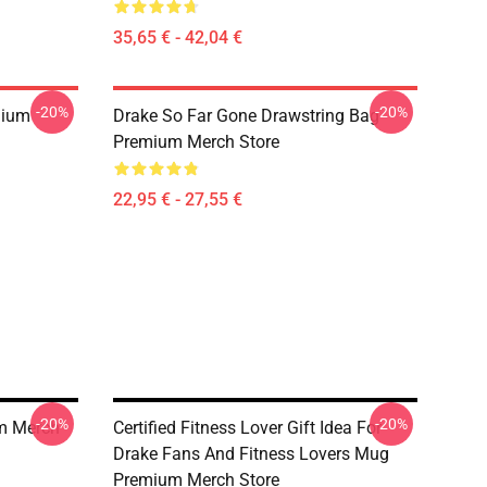
35,65 € - 42,04 €
-20%
-20%
mium
Drake So Far Gone Drawstring Bag
Premium Merch Store
22,95 € - 27,55 €
-20%
-20%
m Merch
Certified Fitness Lover Gift Idea For
Drake Fans And Fitness Lovers Mug
Premium Merch Store