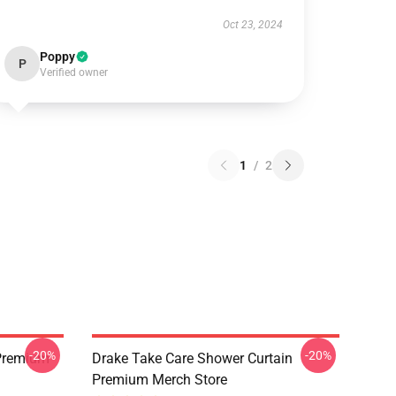
Oct 23, 2024
Poppy
P
Verified owner
1
/
2
-20%
-20%
Premium
Drake Take Care Shower Curtain
Premium Merch Store