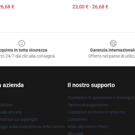
26,68 €
23,00 € - 26,68 €
cquista in tutta sicurezza
Garanzia internazional
to 24/7 dai clic alla consegna
Offerto nel paese di utiliz
a azienda
Il nostro supporto
Condizioni di spedizione e consegna
dizioni
Termini di pagamento
ulla privacy
Condizioni di ritorno e rimborso
mativa sul copyright
Contattaci
gge sulla trasparenza della catena
Aiuto del cliente (FAQ)
Whosale