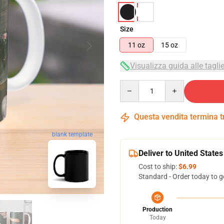
Size
11 oz
15 oz
Visualizza guida alle tagli
Quantity
Questa vendita termina 
blank template
Deliver to United States
Cost to ship:
$6.99
Standard - Order today to g
Production
Today