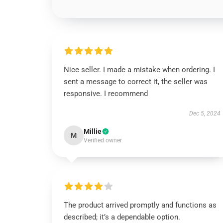
Nice seller. I made a mistake when ordering. I
sent a message to correct it, the seller was
responsive. I recommend
Dec 5, 2024
Millie
M
Verified owner
The product arrived promptly and functions as
described; it’s a dependable option.