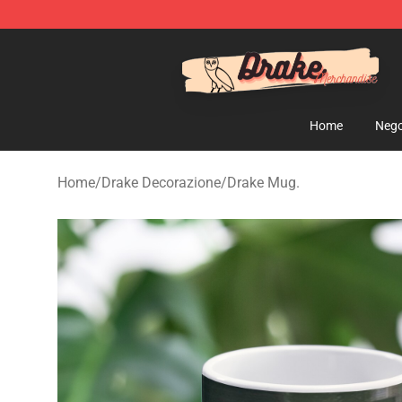
Drake Shop - Official Drake Merchandise Store
Home
Nego
Home
/
Drake Decorazione
/
Drake Mug.