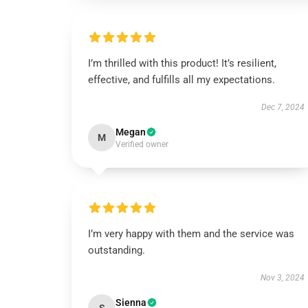
I’m thrilled with this product! It’s resilient,
effective, and fulfills all my expectations.
Dec 7, 2024
Megan
M
Verified owner
I’m very happy with them and the service was
outstanding.
Nov 3, 2024
Sienna