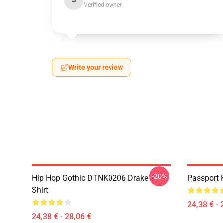
S
Verified owner
Write your review
-20%
Hip Hop Gothic DTNK0206 Drake T-
Passport 
Shirt
24,38 € - 
24,38 € - 28,06 €