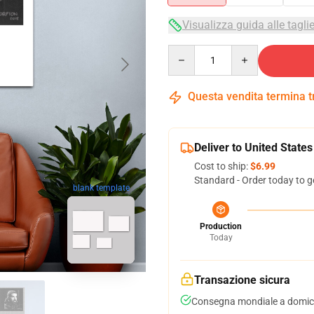
Visualizza guida alle tagli
Quantity
Questa vendita termina 
Deliver to United States
Cost to ship:
$6.99
Standard - Order today to g
blank template
Production
Today
Transazione sicura
Consegna mondiale a domici