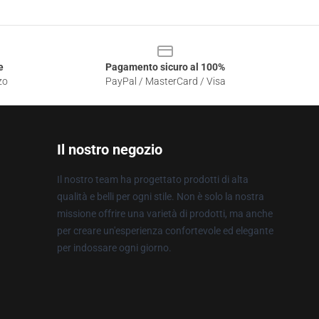
e
Pagamento sicuro al 100%
zo
PayPal / MasterCard / Visa
Il nostro negozio
Il nostro team ha progettato prodotti di alta
qualità e belli per ogni stile. Non è solo la nostra
missione offrire una varietà di prodotti, ma anche
per creare un'esperienza confortevole ed elegante
per indossare ogni giorno.