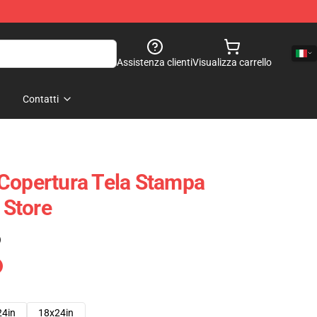
Assistenza clienti
Visualizza carrello
Contatti
Copertura Tela Stampa
Store
)
24in
18x24in