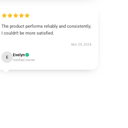
The product performs reliably and consistently;
I couldn’t be more satisfied.
Nov 29, 2024
Evelyn
E
Verified owner