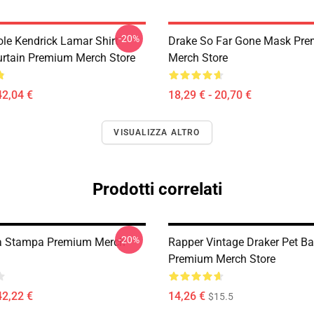
-20%
ole Kendrick Lamar Shirt
Drake So Far Gone Mask Pr
rtain Premium Merch Store
Merch Store
42,04 €
18,29 € - 20,70 €
VISUALIZZA ALTRO
Prodotti correlati
-20%
la Stampa Premium Merch
Rapper Vintage Draker Pet B
Premium Merch Store
42,22 €
14,26 €
$15.5