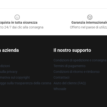
cquista in tutta sicurezza
Garanzia internazional
to 24/7 dai clic alla consegna
Offerto nel paese di utiliz
a azienda
Il nostro supporto
Condizioni di spedizione e consegna
dizioni
Termini di pagamento
ulla privacy
Condizioni di ritorno e rimborso
mativa sul copyright
Contattaci
gge sulla trasparenza della catena
Aiuto del cliente (FAQ)
Whosale