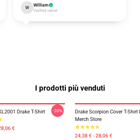
William
W
Verified owner
I prodotti più venduti
-20%
KL2001 Drake T-Shirt
Drake Scorpion Cover T-Shir
Merch Store
28,06 €
24,38 € - 28,06 €