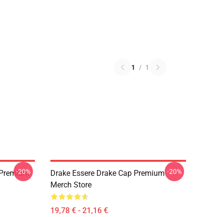
1
/
1
-20%
-20%
t Premium
Drake Essere Drake Cap Premium
Merch Store
19,78 € - 21,16 €