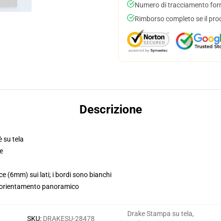
Numero di tracciamento forni
Rimborso completo se il pro
Descrizione
 su tela
e
e (6mm) sui lati; i bordi sono bianchi
e orientamento panoramico
Drake Stampa su tela
,
SKU
:
DRAKESU-28478