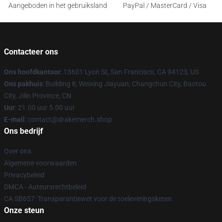
Aangeboden in het gebruiksland
PayPal / MasterCard / Visa
Contacteer ons
Ons hoofdkantoor
: 13601 Lyon St, San Francisco, CA 94123, US
Ons pakhuis
: Building 8, Weixing Jiayuan, Changchun City, Baotou
City, Jilin Province, CN
Uur
: 21.00 uur 5.00 uur
E-mail
: contact@drakemerch.shop
Ons bedrijf
Over ons
Algemene voorwaarden
Privacybeleid
DMCA - Auteursrechtbeleid
CA SB657: Transparantiewet voor de toeleveringsketen
Onze steun