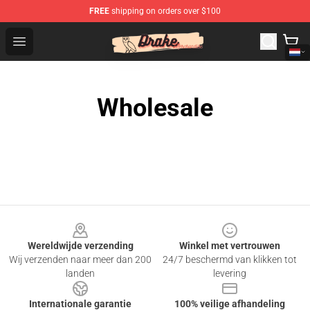
FREE
shipping on orders over $100
Drake Shop - Official Drake Merchandise Store
Open menu
Wholesale
Footer
Wereldwijde verzending
Winkel met vertrouwen
Wij verzenden naar meer dan 200
24/7 beschermd van klikken tot
landen
levering
Internationale garantie
100% veilige afhandeling