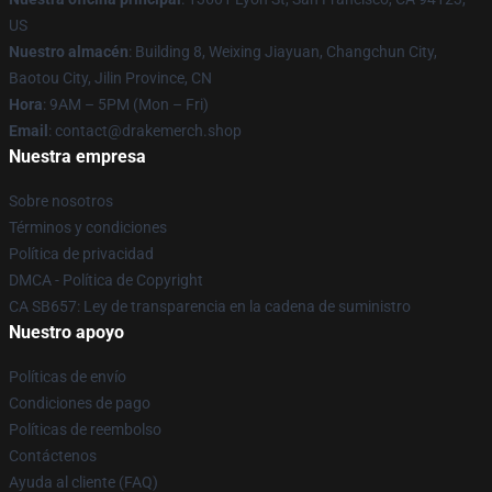
US
Nuestro almacén
: Building 8, Weixing Jiayuan, Changchun City,
Baotou City, Jilin Province, CN
Hora
: 9AM – 5PM (Mon – Fri)
Email
: contact@drakemerch.shop
Nuestra empresa
Sobre nosotros
Términos y condiciones
Política de privacidad
DMCA - Política de Copyright
CA SB657: Ley de transparencia en la cadena de suministro
Nuestro apoyo
Políticas de envío
Condiciones de pago
Políticas de reembolso
Contáctenos
Ayuda al cliente (FAQ)