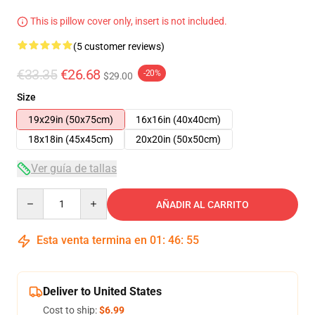
This is pillow cover only, insert is not included.
(5 customer reviews)
€33.35
€26.68
-20%
$29.00
Size
19x29in (50x75cm)
16x16in (40x40cm)
18x18in (45x45cm)
20x20in (50x50cm)
Ver guía de tallas
Quantity
AÑADIR AL CARRITO
Esta venta termina en
01
:
46
:
54
Deliver to United States
Cost to ship:
$6.99