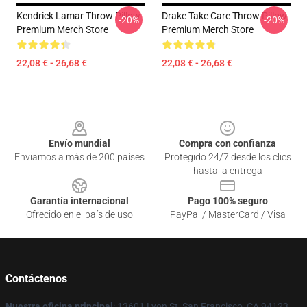
Kendrick Lamar Throw Pillow
Drake Take Care Throw Pillow
-20%
-20%
Premium Merch Store
Premium Merch Store
22,08 € - 26,68 €
22,08 € - 26,68 €
Footer
Envío mundial
Compra con confianza
Enviamos a más de 200 países
Protegido 24/7 desde los clics
hasta la entrega
Garantía internacional
Pago 100% seguro
Ofrecido en el país de uso
PayPal / MasterCard / Visa
Contáctenos
Nuestra oficina principal
: 13601 Lyon St, San Francisco, CA 94123,