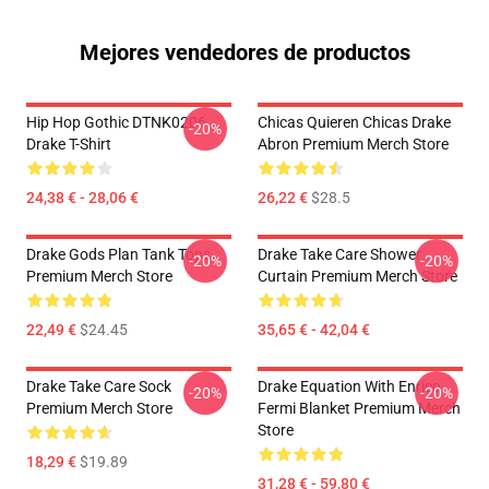
Mejores vendedores de productos
Hip Hop Gothic DTNK0206
Chicas Quieren Chicas Drake
-20%
Drake T-Shirt
Abron Premium Merch Store
24,38 € - 28,06 €
26,22 €
$28.5
Drake Gods Plan Tank Tops
Drake Take Care Shower
-20%
-20%
Premium Merch Store
Curtain Premium Merch Store
22,49 €
$24.45
35,65 € - 42,04 €
Drake Take Care Sock
Drake Equation With Enrico
-20%
-20%
Premium Merch Store
Fermi Blanket Premium Merch
Store
18,29 €
$19.89
31,28 € - 59,80 €