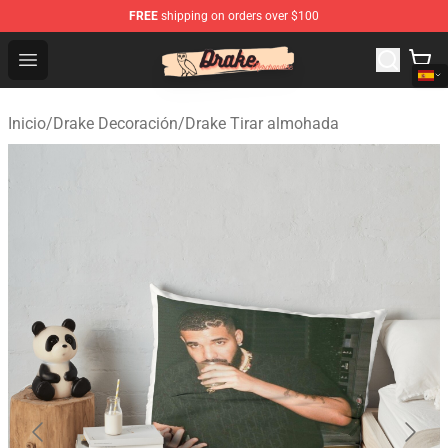
FREE
shipping on orders over $100
Drake Shop - Official Drake Merchandise Store
Open menu
Inicio
/
Drake Decoración
/
Drake Tirar almohada