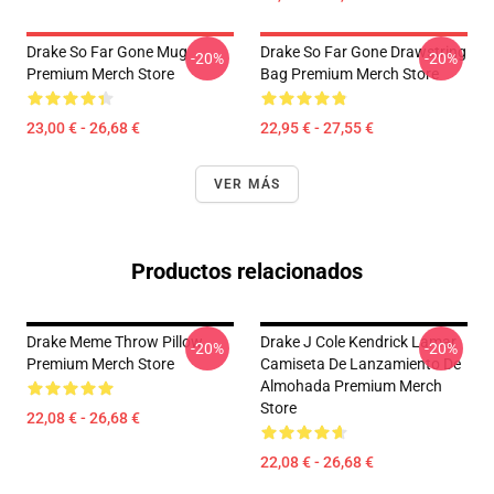
Drake So Far Gone Mug
Drake So Far Gone Drawstring
-20%
-20%
Premium Merch Store
Bag Premium Merch Store
23,00 € - 26,68 €
22,95 € - 27,55 €
VER MÁS
Productos relacionados
Drake Meme Throw Pillow
Drake J Cole Kendrick Lamar
-20%
-20%
Premium Merch Store
Camiseta De Lanzamiento De
Almohada Premium Merch
Store
22,08 € - 26,68 €
22,08 € - 26,68 €