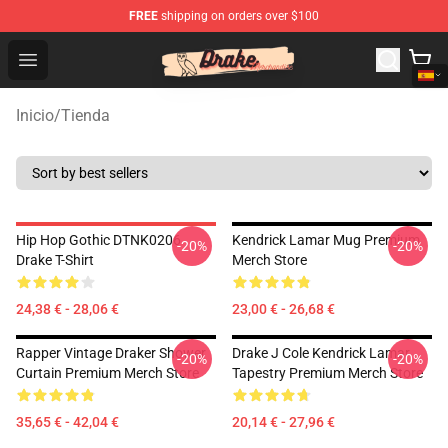
FREE
shipping on orders over $100
Drake Shop - Official Drake Merchandise Store
Open menu
Inicio
/
Tienda
Hip Hop Gothic DTNK0206
Kendrick Lamar Mug Premium
-20%
-20%
Drake T-Shirt
Merch Store
24,38 € - 28,06 €
23,00 € - 26,68 €
Rapper Vintage Draker Shower
Drake J Cole Kendrick Lamar
-20%
-20%
Curtain Premium Merch Store
Tapestry Premium Merch Store
35,65 € - 42,04 €
20,14 € - 27,96 €