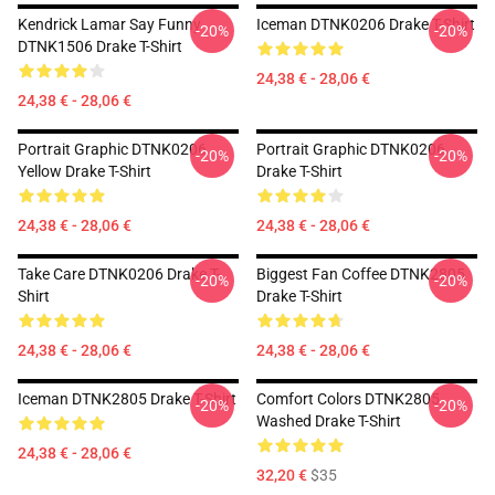
Kendrick Lamar Say Funny
Iceman DTNK0206 Drake T-Shirt
-20%
-20%
DTNK1506 Drake T-Shirt
24,38 € - 28,06 €
24,38 € - 28,06 €
Portrait Graphic DTNK0206
Portrait Graphic DTNK0206
-20%
-20%
Yellow Drake T-Shirt
Drake T-Shirt
24,38 € - 28,06 €
24,38 € - 28,06 €
Take Care DTNK0206 Drake T-
Biggest Fan Coffee DTNK2805
-20%
-20%
Shirt
Drake T-Shirt
24,38 € - 28,06 €
24,38 € - 28,06 €
Iceman DTNK2805 Drake T-Shirt
Comfort Colors DTNK2805
-20%
-20%
Washed Drake T-Shirt
24,38 € - 28,06 €
32,20 €
$35