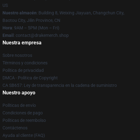
US
Nuestro almacén
: Building 8, Weixing Jiayuan, Changchun City,
Baotou City, Jilin Province, CN
Hora
: 9AM – 5PM (Mon – Fri)
Email
: contact@drakemerch.shop
Nuestra empresa
Sobre nosotros
Términos y condiciones
Política de privacidad
DMCA - Política de Copyright
CA SB657: Ley de transparencia en la cadena de suministro
Nuestro apoyo
Políticas de envío
Condiciones de pago
Políticas de reembolso
Contáctenos
Ayuda al cliente (FAQ)