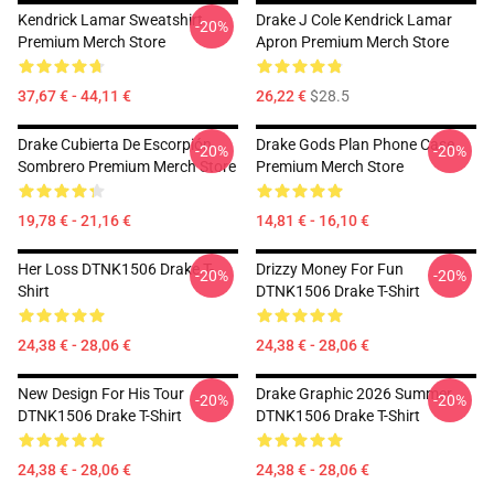
Kendrick Lamar Sweatshirt
Drake J Cole Kendrick Lamar
-20%
Premium Merch Store
Apron Premium Merch Store
37,67 € - 44,11 €
26,22 €
$28.5
Drake Cubierta De Escorpión
Drake Gods Plan Phone Case
-20%
-20%
Sombrero Premium Merch Store
Premium Merch Store
19,78 € - 21,16 €
14,81 € - 16,10 €
Her Loss DTNK1506 Drake T-
Drizzy Money For Fun
-20%
-20%
Shirt
DTNK1506 Drake T-Shirt
24,38 € - 28,06 €
24,38 € - 28,06 €
New Design For His Tour
Drake Graphic 2026 Summer
-20%
-20%
DTNK1506 Drake T-Shirt
DTNK1506 Drake T-Shirt
24,38 € - 28,06 €
24,38 € - 28,06 €