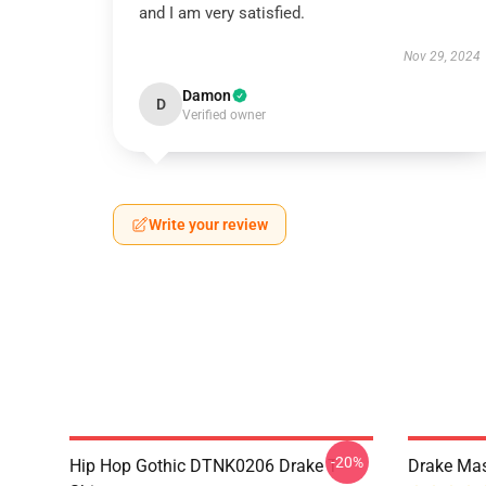
and I am very satisfied.
Nov 29, 2024
Damon
D
Verified owner
Write your review
-20%
Hip Hop Gothic DTNK0206 Drake T-
Drake Ma