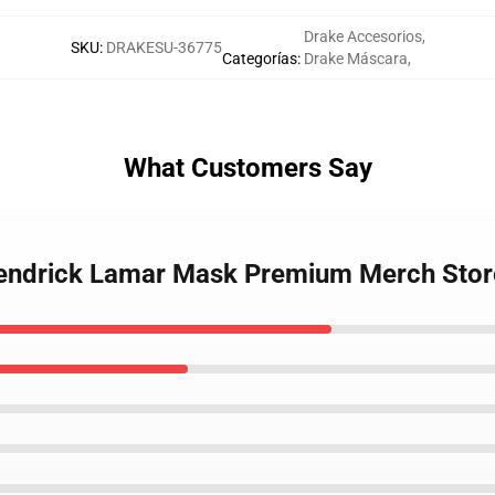
Drake Accesorios
,
SKU
:
DRAKESU-36775
Categorías
:
Drake Máscara
,
What Customers Say
 Kendrick Lamar Mask Premium Merch Stor