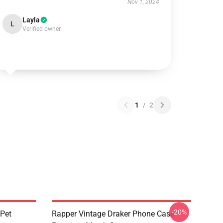
Nov 1, 2024
Layla
L
Verified owner
1
/
2
-20%
 Pet
Rapper Vintage Draker Phone Case