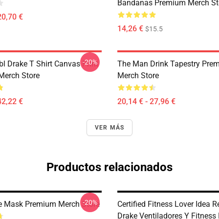
Bandanas Premium Merch St
20,70 €
14,26 €
$15.5
-20%
l Drake T Shirt Canvas Print
The Man Drink Tapestry Pre
Merch Store
Merch Store
42,22 €
20,14 € - 27,96 €
VER MÁS
Productos relacionados
-20%
e Mask Premium Merch Store
Certified Fitness Lover Idea 
Drake Ventiladores Y Fitness