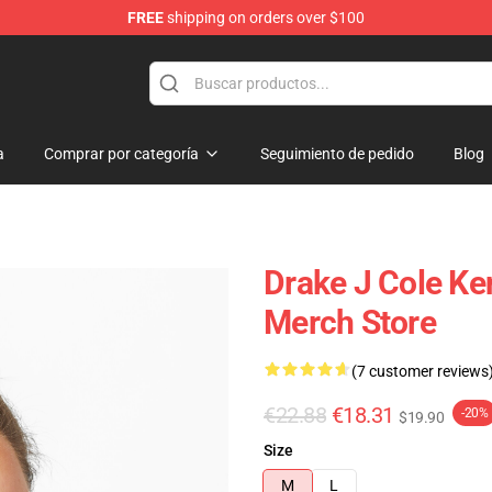
FREE
shipping on orders over $100
a
Comprar por categoría
Seguimiento de pedido
Blog
Drake J Cole K
Merch Store
(7 customer reviews
€22.88
€18.31
-20%
$19.90
Size
M
L