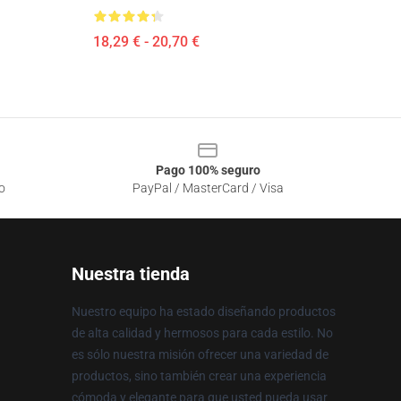
18,29 € - 20,70 €
Pago 100% seguro
o
PayPal / MasterCard / Visa
Nuestra tienda
Nuestro equipo ha estado diseñando productos
de alta calidad y hermosos para cada estilo. No
es sólo nuestra misión ofrecer una variedad de
productos, sino también crear una experiencia
cómoda y elegante para que usted pueda usar