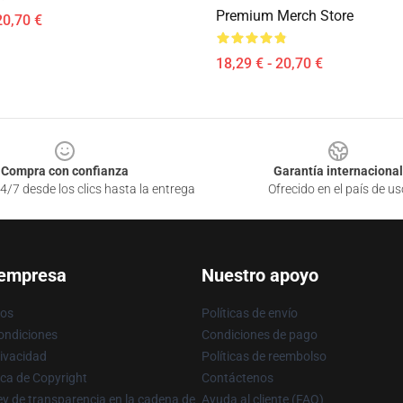
Premium Merch Store
20,70 €
18,29 € - 20,70 €
Compra con confianza
Garantía internacional
4/7 desde los clics hasta la entrega
Ofrecido en el país de us
 empresa
Nuestro apoyo
ros
Políticas de envío
ondiciones
Condiciones de pago
rivacidad
Políticas de reembolso
ica de Copyright
Contáctenos
y de transparencia en la cadena de
Ayuda al cliente (FAQ)