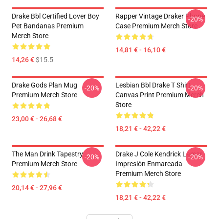
Drake Bbl Certified Lover Boy
Rapper Vintage Draker Phone
-20%
Pet Bandanas Premium
Case Premium Merch Store
Merch Store
14,81 € - 16,10 €
14,26 €
$15.5
Drake Gods Plan Mug
Lesbian Bbl Drake T Shirt
-20%
-20%
Premium Merch Store
Canvas Print Premium Merch
Store
23,00 € - 26,68 €
18,21 € - 42,22 €
The Man Drink Tapestry
Drake J Cole Kendrick Lamar
-20%
-20%
Premium Merch Store
Impresión Enmarcada
Premium Merch Store
20,14 € - 27,96 €
18,21 € - 42,22 €