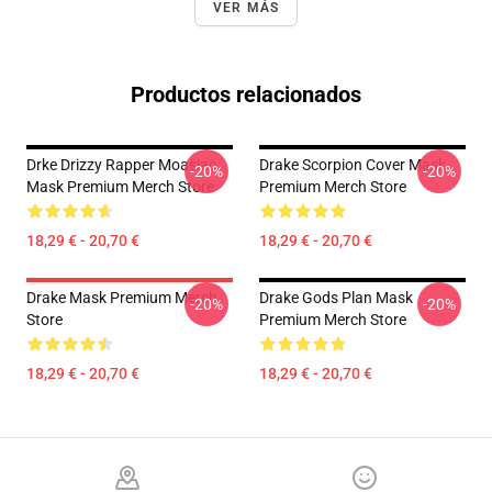
VER MÁS
Productos relacionados
Drke Drizzy Rapper Moasiac
Drake Scorpion Cover Mask
-20%
-20%
Mask Premium Merch Store
Premium Merch Store
18,29 € - 20,70 €
18,29 € - 20,70 €
Drake Mask Premium Merch
Drake Gods Plan Mask
-20%
-20%
Store
Premium Merch Store
18,29 € - 20,70 €
18,29 € - 20,70 €
Footer