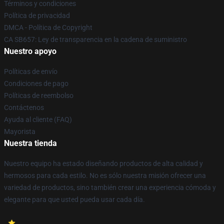
Términos y condiciones
Política de privacidad
DMCA - Política de Copyright
CA SB657: Ley de transparencia en la cadena de suministro
Nuestro apoyo
Políticas de envío
Condiciones de pago
Políticas de reembolso
Contáctenos
Ayuda al cliente (FAQ)
Mayorista
Nuestra tienda
Nuestro equipo ha estado diseñando productos de alta calidad y
hermosos para cada estilo. No es sólo nuestra misión ofrecer una
variedad de productos, sino también crear una experiencia cómoda y
elegante para que usted pueda usar cada día.