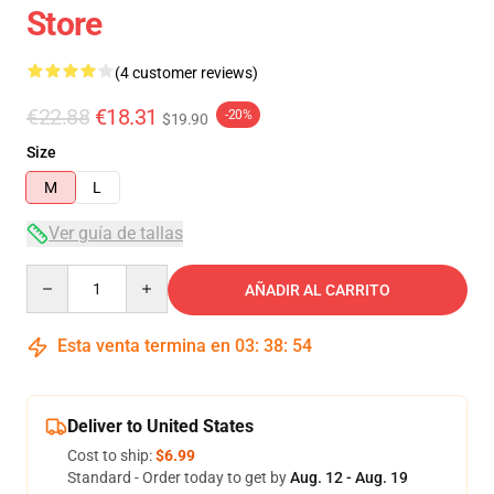
Store
(4 customer reviews)
€22.88
€18.31
-20%
$19.90
Size
M
L
Ver guía de tallas
Quantity
AÑADIR AL CARRITO
Esta venta termina en
03
:
38
:
54
Deliver to United States
Cost to ship:
$6.99
Standard - Order today to get by
Aug. 12 - Aug. 19