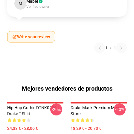
Mabel
M
Verified owner
Write your review
1
/
1
Mejores vendedores de productos
Hip Hop Gothic DTNK0206
Drake Mask Premium Merch
-20%
-20%
Drake T-Shirt
Store
24,38 € - 28,06 €
18,29 € - 20,70 €