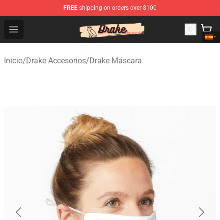
FREE
shipping on orders over $100
Drake Shop - Official Drake Merchandise Store
Open menu
Inicio
/
Drake Accesorios
/
Drake Máscara