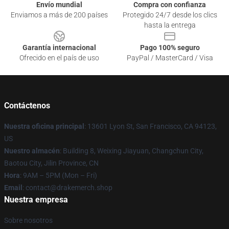
Envío mundial
Compra con confianza
Enviamos a más de 200 países
Protegido 24/7 desde los clics
hasta la entrega
Garantía internacional
Pago 100% seguro
Ofrecido en el país de uso
PayPal / MasterCard / Visa
Contáctenos
Nuestra oficina principal
: 13601 Lyon St, San Francisco, CA 94123,
US
Nuestro almacén
: Building 8, Weixing Jiayuan, Changchun City,
Baotou City, Jilin Province, CN
Hora
: 9AM – 5PM (Mon – Fri)
Email
: contact@drakemerch.shop
Nuestra empresa
Sobre nosotros