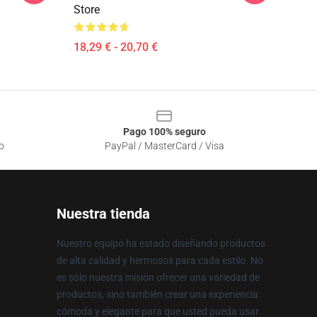
Store
18,29 € - 20,70 €
Pago 100% seguro
o
PayPal / MasterCard / Visa
Nuestra tienda
Nuestro equipo ha estado diseñando productos
de alta calidad y hermosos para cada estilo. No
es sólo nuestra misión ofrecer una variedad de
productos, sino también crear una experiencia
cómoda y elegante para que usted pueda usar