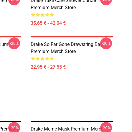
Premium
Drake Take Care Shower Curtain
Premium Merch Store
35,65 € - 42,04 €
-20%
-20%
mium
Drake So Far Gone Drawstring Bag
Premium Merch Store
22,95 € - 27,55 €
-20%
-20%
 Premium
Drake Meme Mask Premium Merch