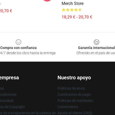
Merch Store
20,70 €
18,29 € - 20,70 €
Compra con confianza
Garantía internacional
4/7 desde los clics hasta la entrega
Ofrecido en el país de us
 empresa
Nuestro apoyo
ros
Políticas de envío
ondiciones
Condiciones de pago
rivacidad
Políticas de reembolso
ica de Copyright
Contáctenos
y de transparencia en la cadena de
Ayuda al cliente (FAQ)