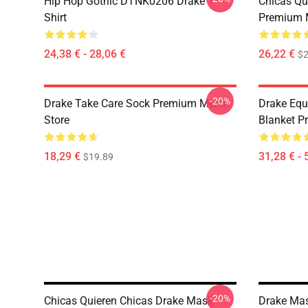
Hip Hop Gothic DTNK0206 Drake T-
Chicas Qu
Shirt
Premium 
24,38 € - 28,06 €
26,22 €
$2
-20%
Drake Take Care Sock Premium Merch
Drake Equ
Store
Blanket P
18,29 €
31,28 € - 
$19.89
-20%
Chicas Quieren Chicas Drake Mask
Drake Ma