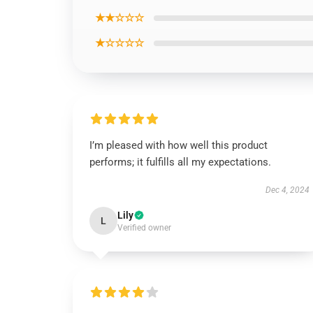
★★☆☆☆
★☆☆☆☆
I’m pleased with how well this product
performs; it fulfills all my expectations.
Dec 4, 2024
Lily
L
Verified owner