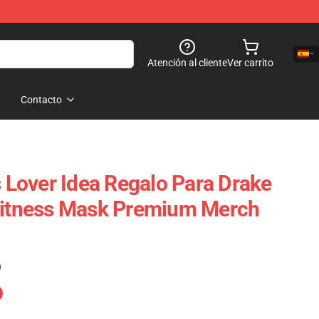
Atención al cliente
Ver carrito
Contacto
s Lover Idea Regalo Para Drake
 Fitness Mask Premium Merch
)