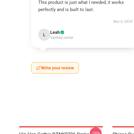
This product is just what I needed; it works
perfectly and is built to last.
Nov 6, 2024
Leah
L
Verified owner
Write your review
-20%