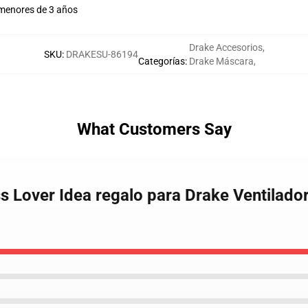
 menores de 3 años
Drake Accesorios
,
SKU
:
DRAKESU-86194
Categorías
:
Drake Máscara
,
What Customers Say
ess Lover Idea regalo para Drake Ventilad