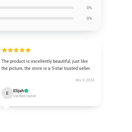
0%
0%
The product is excellently beautiful, just like
the picture, the store is a 5-star trusted seller.
Nov 9, 2024
Elijah
E
Verified owner