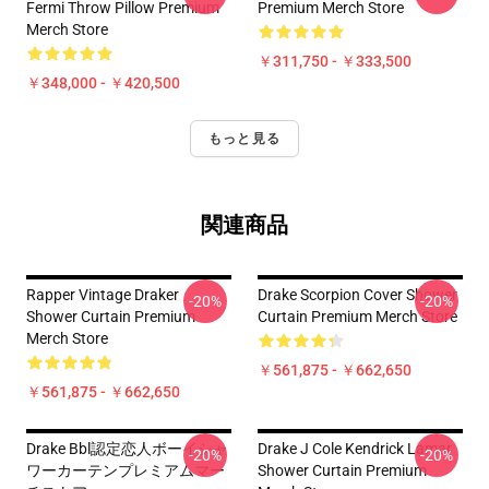
Fermi Throw Pillow Premium
Premium Merch Store
Merch Store
￥311,750 - ￥333,500
￥348,000 - ￥420,500
もっと見る
関連商品
Rapper Vintage Draker
Drake Scorpion Cover Shower
-20%
-20%
Shower Curtain Premium
Curtain Premium Merch Store
Merch Store
￥561,875 - ￥662,650
￥561,875 - ￥662,650
Drake Bbl認定恋人ボーイシャ
Drake J Cole Kendrick Lamar
-20%
-20%
ワーカーテンプレミアムマー
Shower Curtain Premium