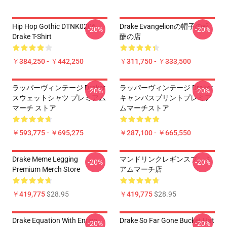
Hip Hop Gothic DTNK0206
Drake Evangelionの帽子の報
-20%
-20%
Drake T-Shirt
酬の店
￥384,250 - ￥442,250
￥311,750 - ￥333,500
ラッパーヴィンテージ Draker
ラッパーヴィンテージ Draker
-20%
-20%
スウェットシャツ プレミアム
キャンバスプリントプレミア
マーチ ストア
ムマーチストア
￥593,775 - ￥695,275
￥287,100 - ￥665,550
Drake Meme Legging
マンドリンクレギンスプレミ
-20%
-20%
Premium Merch Store
アムマーチ店
￥419,775
$28.95
￥419,775
$28.95
Drake Equation With Enrico
Drake So Far Gone Bucket Hat
-20%
-20%