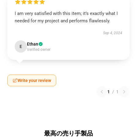
I am very satisfied with this item; it’s exactly what I
needed for my project and performs flawlessly.
Sep 4, 2024
Ethan
E
Verified owner
Write your review
1
/
1
最高の売り手製品