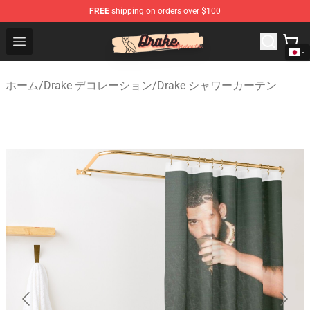
FREE
shipping on orders over $100
Drake Shop - Official Drake Merchandise Store
Open menu
ホーム
/
Drake デコレーション
/
Drake シャワーカーテン