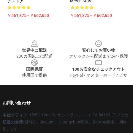
チストア
Merch Store
￥561,875 - ￥662,650
￥561,875 - ￥662,650
Footer
世界中に配送
安心してお買い物
200カ国以上に配送
クリックから配送まで24/7保護
国際保証
100％安全なチェックアウト
使用国で提供
PayPal / マスターカード / ビザ
お問い合わせ
本社オフィス
: 13601 Lyon St, サンフランシスコ, CA 94123, アメリカ
私達の倉庫
: 建物8、Jiayuan、Changchun都市、Baotou都市、Jilin
州、CN