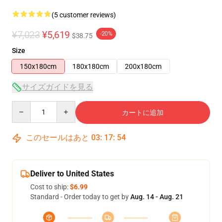
(5 customer reviews)
¥7,023
¥5,619
-20%
$38.75
Size
150x180cm
180x180cm
200x180cm
サイズガイドを見る
Quantity
カートに追加
このセールはあと
03
:
17
:
53
Deliver to United States
Cost to ship:
$6.99
Standard - Order today to get by
Aug. 14 - Aug. 21